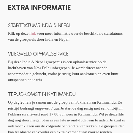
schoonheid en rijke cultuur. Het is een ervaring die je kijk op de wereld
EXTRA INFORMATIE
verandert en je achterlaat met onvergetelijke herinneringen.
STARTDATUMS INDIA & NEPAL
Klik op deze
link
voor meer informatie over de beschikbare startdatums
van de groepsreis door India en Nepal.
VLIEGVELD OPHAALSERVICE
Bij deze India & Nepal groepsreis is een ophaalsservice op de
luchthaven van New Delhi inbegrepen. Je wordt direct naar de
accommodatie gebracht, zodat je rustig kunt aankomen en even kunt
ontspannen na je reis.
TERUGKOMST IN KATHMANDU
Op dag 20 reis je samen met de groep van Pokhara naar Kathmandu. De
reistijd bedraagt ongeveer 7 uur. Je start de dag rustig met een ontbijt in
Pokhara en arriveert rond 17.00 uur weer in Kathmandu. Wil je diezelfde
dag nog doorvliegen, dan is een late avondvlucht aan te raden. Je kunt er
ook voor kiezen om de volgende ochtend te vertrekken. De groepsleider
kan ter plaatse eenvoudig een extra overnachting voor je regelen.