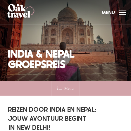
Skip
to
MENU
main
content
INDIA & NEPAL
GROEPSREIS
Menu
REIZEN DOOR INDIA EN NEPAL:
JOUW AVONTUUR BEGINT
IN NEW DELHI!