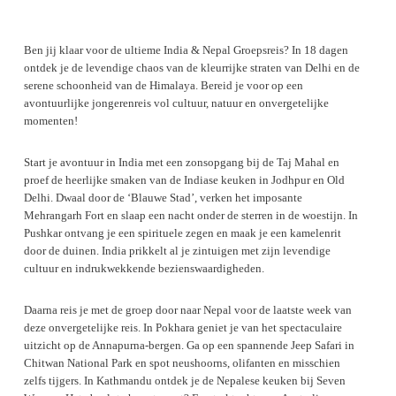
Ben jij klaar voor de ultieme India & Nepal Groepsreis? In 18 dagen
ontdek je de levendige chaos van de kleurrijke straten van Delhi en de
serene schoonheid van de Himalaya. Bereid je voor op een
avontuurlijke jongerenreis vol cultuur, natuur en onvergetelijke
momenten!
Start je avontuur in India met een zonsopgang bij de Taj Mahal en
proef de heerlijke smaken van de Indiase keuken in Jodhpur en Old
Delhi. Dwaal door de ‘Blauwe Stad’, verken het imposante
Mehrangarh Fort en slaap een nacht onder de sterren in de woestijn. In
Pushkar ontvang je een spirituele zegen en maak je een kamelenrit
door de duinen. India prikkelt al je zintuigen met zijn levendige
cultuur en indrukwekkende bezienswaardigheden.
Daarna reis je met de groep door naar Nepal voor de laatste week van
deze onvergetelijke reis. In Pokhara geniet je van het spectaculaire
uitzicht op de Annapurna-bergen. Ga op een spannende Jeep Safari in
Chitwan National Park en spot neushoorns, olifanten en misschien
zelfs tijgers. In Kathmandu ontdek je de Nepalese keuken bij Seven