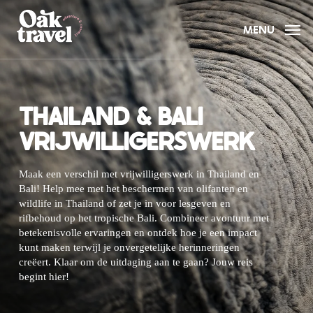
Skip
to
MENU
main
content
THAILAND & BALI
VRIJWILLIGERSWERK
Maak een verschil met vrijwilligerswerk in Thailand en
Bali! Help mee met het beschermen van olifanten en
wildlife in Thailand of zet je in voor lesgeven en
rifbehoud op het tropische Bali. Combineer avontuur met
betekenisvolle ervaringen en ontdek hoe je een impact
kunt maken terwijl je onvergetelijke herinneringen
creëert. Klaar om de uitdaging aan te gaan? Jouw reis
begint hier!