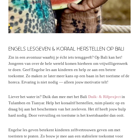
ENGELS LESGEVEN & KORAAL HERSTELLEN OP BALI
Zin in een avontuur waarbij je écht iets teruggeeft? Op Bali kan het!
Jongeren van over de hele wereld komen hierheen om vrijwilligerswerk
te doen. Geef Engelse les aan kinderen en help ze aan een betere
toekomst. Zo maken ze later meer kans op een baan in het toerisme of de
horeca. Ervaring is niet nodig — alleen jouw motivatie telt!
Liever het water in? Duik dan mee met het Bali
Duik- & Rifproject
in
Tulamben en Tianyar. Help het koraalrif herstellen, ruim plastic op en
draag bij aan het beschermen van het zeeleven. Het rif heeft jouw hulp
hard nodig. Door vervuiling en toerisme is het kwetsbaarder dan ooit.
Engelse les geven betekent kinderen zelfvertrouwen geven om met
toeristen te praten. Zo bouw je mee aan een stabielere toekomst voor