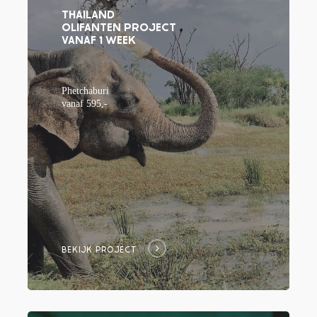
THAILAND
OLIFANTEN PROJECT
next
VANAF 1 WEEK
section
Phetchaburi
vanaf 595,-
BEKIJK PROJECT