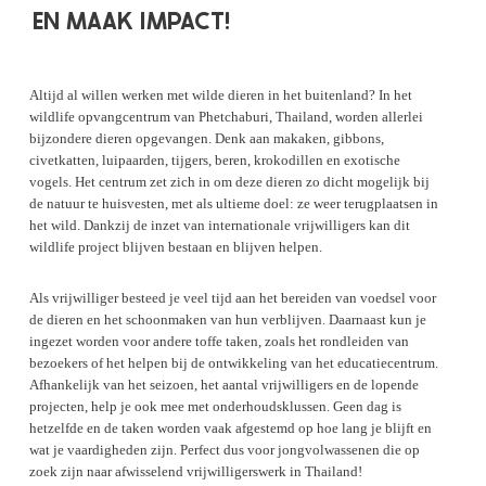
EN MAAK IMPACT!
Altijd al willen werken met wilde dieren in het buitenland? In het
wildlife opvangcentrum van Phetchaburi, Thailand, worden allerlei
bijzondere dieren opgevangen. Denk aan makaken, gibbons,
civetkatten, luipaarden, tijgers, beren, krokodillen en exotische
vogels. Het centrum zet zich in om deze dieren zo dicht mogelijk bij
de natuur te huisvesten, met als ultieme doel: ze weer terugplaatsen in
het wild. Dankzij de inzet van internationale vrijwilligers kan dit
wildlife project blijven bestaan en blijven helpen.
Als vrijwilliger besteed je veel tijd aan het bereiden van voedsel voor
de dieren en het schoonmaken van hun verblijven. Daarnaast kun je
ingezet worden voor andere toffe taken, zoals het rondleiden van
bezoekers of het helpen bij de ontwikkeling van het educatiecentrum.
Afhankelijk van het seizoen, het aantal vrijwilligers en de lopende
projecten, help je ook mee met onderhoudsklussen. Geen dag is
hetzelfde en de taken worden vaak afgestemd op hoe lang je blijft en
wat je vaardigheden zijn. Perfect dus voor jongvolwassenen die op
zoek zijn naar afwisselend vrijwilligerswerk in Thailand!