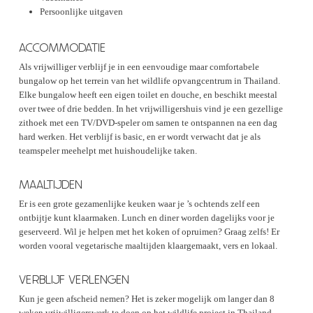
Persoonlijke uitgaven
ACCOMMODATIE
Als vrijwilliger verblijf je in een eenvoudige maar comfortabele
bungalow op het terrein van het wildlife opvangcentrum in Thailand.
Elke bungalow heeft een eigen toilet en douche, en beschikt meestal
over twee of drie bedden. In het vrijwilligershuis vind je een gezellige
zithoek met een TV/DVD-speler om samen te ontspannen na een dag
hard werken. Het verblijf is basic, en er wordt verwacht dat je als
teamspeler meehelpt met huishoudelijke taken.
MAALTIJDEN
Er is een grote gezamenlijke keuken waar je ’s ochtends zelf een
ontbijtje kunt klaarmaken. Lunch en diner worden dagelijks voor je
geserveerd. Wil je helpen met het koken of opruimen? Graag zelfs! Er
worden vooral vegetarische maaltijden klaargemaakt, vers en lokaal.
VERBLIJF VERLENGEN
Kun je geen afscheid nemen? Het is zeker mogelijk om langer dan 8
weken vrijwilligerswerk te doen op het wildlife project in Thailand.