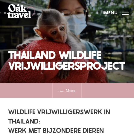
Skip
to
MENU
main
content
THAILAND WILDLIFE
VRIJWILLIGERSPROJECT
Menu
WILDLIFE VRIJWILLIGERSWERK IN
THAILAND:
WERK MET BIJZONDERE DIEREN