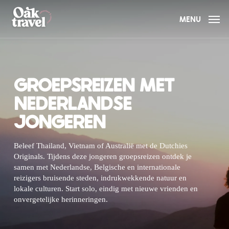
Skip
to
MENU
main
content
GROEPSREIZEN MET
NEDERLANDSE
JONGEREN
Beleef Thailand, Vietnam of Australië met de Dutchies
Originals. Tijdens deze jongeren groepsreizen ontdek je
samen met Nederlandse, Belgische en internationale
reizigers bruisende steden, indrukwekkende natuur en
lokale culturen. Start solo, eindig met nieuwe vrienden en
onvergetelijke herinneringen.