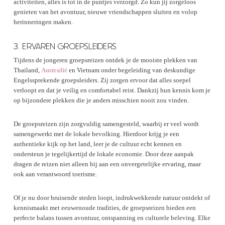
activiteiten, alles is tot in de puntjes verzorgd. Zo kun jij zorgeloos
genieten van het avontuur, nieuwe vriendschappen sluiten en volop
herinneringen maken.
3. ERVAREN GROEPSLEIDERS
Tijdens de jongeren groepsreizen ontdek je de mooiste plekken van
Thailand,
Australië
en Vietnam onder begeleiding van deskundige
Engelssprekende groepsleiders. Zij zorgen ervoor dat alles soepel
verloopt en dat je veilig en comfortabel reist. Dankzij hun kennis kom je
op bijzondere plekken die je anders misschien nooit zou vinden.
De groepsreizen zijn zorgvuldig samengesteld, waarbij er veel wordt
samengewerkt met de lokale bevolking. Hierdoor krijg je een
authentieke kijk op het land, leer je de cultuur echt kennen en
ondersteun je tegelijkertijd de lokale economie. Door deze aanpak
dragen de reizen niet alleen bij aan een onvergetelijke ervaring, maar
ook aan verantwoord toerisme.
Of je nu door bruisende steden loopt, indrukwekkende natuur ontdekt of
kennismaakt met eeuwenoude tradities, de groepsreizen bieden een
perfecte balans tussen avontuur, ontspanning en culturele beleving. Elke