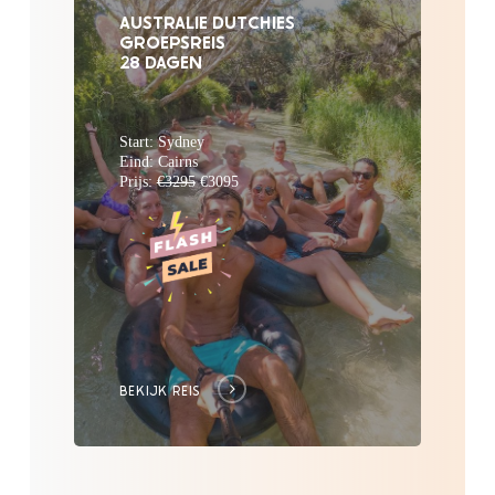
AUSTRALIE DUTCHIES
GROEPSREIS
28 DAGEN
Start: Sydney
Eind: Cairns
Prijs:
€3295
€3095
BEKIJK REIS