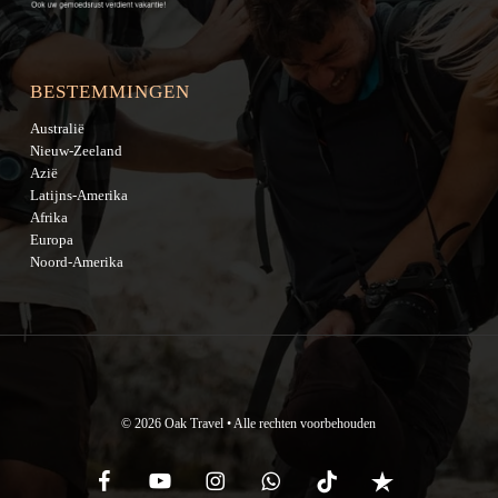
BESTEMMINGEN
Australië
Nieuw-Zeeland
Azië
Latijns-Amerika
Afrika
Europa
Noord-Amerika
© 2026 Oak Travel • Alle rechten voorbehouden
facebook
youtube
instagram
whatsapp
tiktok
trustpilot