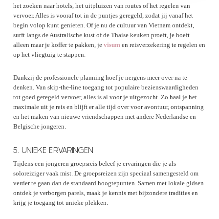
het zoeken naar hotels, het uitpluizen van routes of het regelen van
vervoer. Alles is vooraf tot in de puntjes geregeld, zodat jij vanaf het
begin volop kunt genieten. Of je nu de cultuur van Vietnam ontdekt,
surft langs de Australische kust of de Thaise keuken proeft, je hoeft
alleen maar je koffer te pakken, je
visum
en reisverzekering te regelen en
op het vliegtuig te stappen.
Dankzij de professionele planning hoef je nergens meer over na te
denken. Van skip-the-line toegang tot populaire bezienswaardigheden
tot goed geregeld vervoer, alles is al voor je uitgezocht. Zo haal je het
maximale uit je reis en blijft er alle tijd over voor avontuur, ontspanning
en het maken van nieuwe vriendschappen met andere Nederlandse en
Belgische jongeren.
5. UNIEKE ERVARINGEN
Tijdens een jongeren groepsreis beleef je ervaringen die je als
soloreiziger vaak mist. De groepsreizen zijn speciaal samengesteld om
verder te gaan dan de standaard hoogtepunten. Samen met lokale gidsen
ontdek je verborgen parels, maak je kennis met bijzondere tradities en
krijg je toegang tot unieke plekken.