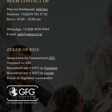
NEEM CONTACT OP
Plan een belafspraak:
klik hier
Telefoon:
+31(0)70 701 37 02
Ma-vr: 10.00 – 18.00 uur
WhatsApp:
+31(0)6 4556 9564
E-mail:
info@oaktravel.nl
ZEKER OP REIS
Aangesloten bij Garantiefonds
GFG
Verzekerd bij KBC
Beoordeeld met ⭐ 4.9/5 op
Trustpilot
Beoordeeld met ⭐ 4.9/5 op
Google
Bekijk de
Algemene voorwaarden