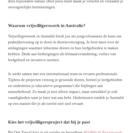
deze bijzondere natuur. Door jouw inzet maak je verschil én verzamel je
onvergetelijke herinneringen.
Waarom vrijwilligerswerk in Australie?
Vrijwilligerswerk in Australië biedt jou als jongvolwassene de kans om
praktijkervaring op te doen in dierenverzorging. Je leert meer over de
uitdagingen waarmee inheemse dieren en hun leefgebieden te maken
hebben. Denk aan bedreigingen als klimaatverandering, verlies van
leefgebied en invasieve soorten.
Je werkt samen met een internationaal team en ervaren professionals.
Tijdens de projecten verzorg je gewonde dieren, herstel je leefgebieden
en ondersteun je educatieve programma’s die bijdragen aan
natuurbehoud. Zo maak je niet alleen impact, maar ontwikkel je ook
vaardigheden waar je later wat aan hebt. Ondertussen ontdek je Australië
op een manier die je als toerist niet snel ervaart.
Kies het vrijwilligersproject dat bij je past
Bij Oak Travel kies je uit unieke en betaalbare
Wildlife & Regenwoud