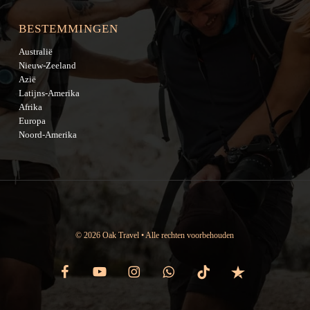
BESTEMMINGEN
Australië
Nieuw-Zeeland
Azië
Latijns-Amerika
Afrika
Europa
Noord-Amerika
© 2026 Oak Travel • Alle rechten voorbehouden
facebook
youtube
instagram
whatsapp
tiktok
trustpilot