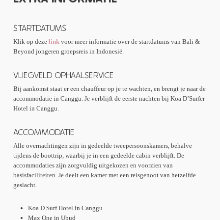
eiland bewonen, voordat ze op zoek gaan naar deze prehistorische
wezens. We krijgen een rondleiding op 1 van de slechts 4 eilanden die
deze waanzinnige dieren bewonen. Onze reis gaat dan verder naar het
STARTDATUMS
oosten richting het prachtige resort in Labuan Bajo, Flores. Geniet van
Klik op deze
link
voor meer informatie over de startdatums van Bali &
een afscheidsdiner en drankje met de groep.
Beyond jongeren groepsreis in Indonesië.
VLIEGVELD OPHAALSERVICE
Bij aankomst staat er een chauffeur op je te wachten, en brengt je naar de
accommodatie in Canggu. Je verblijft de eerste nachten bij Koa D’Surfer
Hotel in Canggu.
ACCOMMODATIE
Alle overnachtingen zijn in gedeelde tweepersoonskamers, behalve
tijdens de boottrip, waarbij je in een gedeelde cabin verblijft. De
accommodaties zijn zorgvuldig uitgekozen en voorzien van
basisfaciliteiten. Je deelt een kamer met een reisgenoot van hetzelfde
geslacht.
Koa D Surf Hotel in Canggu
Max One in Ubud