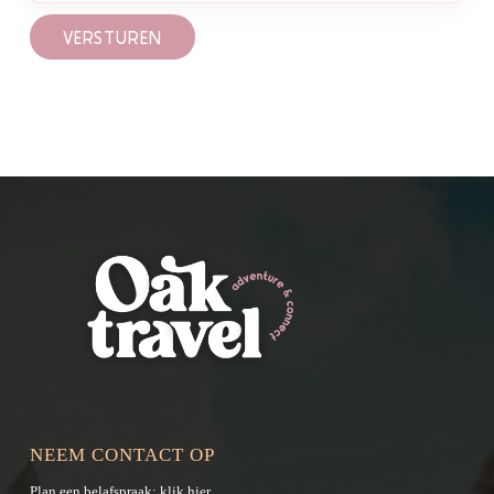
VERSTUREN
NEEM CONTACT OP
Plan een belafspraak:
klik hier