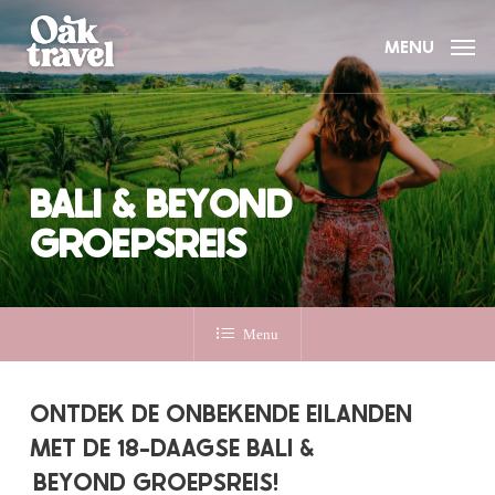
Skip
to
MENU
main
content
BALI & BEYOND
GROEPSREIS
Menu
ONTDEK DE ONBEKENDE EILANDEN
MET DE 18-DAAGSE BALI &
BEYOND GROEPSREIS!