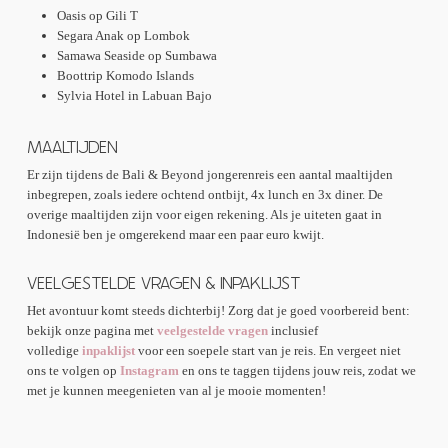
Oasis op Gili T
Segara Anak op Lombok
Samawa Seaside op Sumbawa
Boottrip Komodo Islands
Sylvia Hotel in Labuan Bajo
MAALTIJDEN
Er zijn tijdens de Bali & Beyond jongerenreis een aantal maaltijden
inbegrepen, zoals iedere ochtend ontbijt, 4x lunch en 3x diner. De
overige maaltijden zijn voor eigen rekening. Als je uiteten gaat in
Indonesië ben je omgerekend maar een paar euro kwijt.
VEELGESTELDE VRAGEN & INPAKLIJST
Het avontuur komt steeds dichterbij! Zorg dat je goed voorbereid bent:
bekijk onze pagina met
veelgestelde vragen
inclusief
volledige
inpaklijst
voor een soepele start van je reis. En vergeet niet
ons te volgen op
Instagram
en ons te taggen tijdens jouw reis, zodat we
met je kunnen meegenieten van al je mooie momenten!