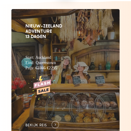
to
the
NIEUW-ZEELAND
ADVENTURE
next
13 DAGEN
section
Start: Auckland
Eind: Queenstown
Prijs:
€2395
€2295
BEKIJK REIS