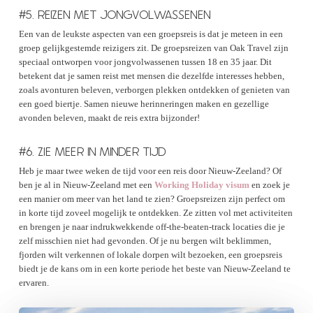
#5. REIZEN MET JONGVOLWASSENEN
Een van de leukste aspecten van een groepsreis is dat je meteen in een
groep gelijkgestemde reizigers zit. De groepsreizen van Oak Travel zijn
speciaal ontworpen voor jongvolwassenen tussen 18 en 35 jaar. Dit
betekent dat je samen reist met mensen die dezelfde interesses hebben,
zoals avonturen beleven, verborgen plekken ontdekken of genieten van
een goed biertje. Samen nieuwe herinneringen maken en gezellige
avonden beleven, maakt de reis extra bijzonder!
#6. ZIE MEER IN MINDER TIJD
Heb je maar twee weken de tijd voor een reis door Nieuw-Zeeland? Of
ben je al in Nieuw-Zeeland met een
Working Holiday visum
en zoek je
een manier om meer van het land te zien? Groepsreizen zijn perfect om
in korte tijd zoveel mogelijk te ontdekken. Ze zitten vol met activiteiten
en brengen je naar indrukwekkende off-the-beaten-track locaties die je
zelf misschien niet had gevonden. Of je nu bergen wilt beklimmen,
fjorden wilt verkennen of lokale dorpen wilt bezoeken, een groepsreis
biedt je de kans om in een korte periode het beste van Nieuw-Zeeland te
ervaren.