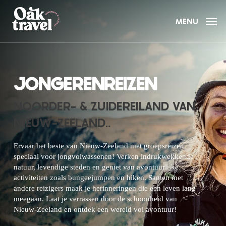
Skip
to
MENU
main
content
JONGERENREIZEN
NOORDER- & ZUIDEREILAND VAN
NIEUW-ZEELAND..
Ervaar het beste van Nieuw-Zeeland met groepsreizen
speciaal voor jongvolwassenen! Verken indrukwekkende
natuur, levendige steden en geniet van avontuurlijke
activiteiten zoals bungeejumpen en hiken. Samen met
andere reizigers maak je herinneringen die een leven lang
meegaan. Laat je verrassen door de schoonheid van
Nieuw-Zeeland en ontdek een wereld vol avontuur!