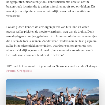
hoogtepunten, maar laten je ook kennismaken met unieke, off-the-
beaten-track locaties die je anders misschien nooit zou ontdekken. Dit
maakt je roadtrip niet alleen avontuurlijk, maar ook authentiek en
verrassend.
Lokale gidsen kennen de verborgen parels van hun land en weten
precies welke plekken de moeite waard zijn, weg van de drukte. Denk
aan afgelegen strandjes, geheime uitzichtpunten of sfeervolle eettentjes
die alleen de locals kennen. Zonder deze insiders zou het lastig zijn om
zulke bijzondere plekken te vinden, waardoor een jongerenreis niet
alleen makkelijker, maar ook veel rijker aan unieke ervaringen wordt.
Het is dé manier om een land écht te beleven!
TIP! Haal het maximale uit je reis door Nieuw-Zeeland met de 21-daagse
Frontal Groepsreis
.