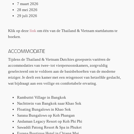
7 maart 2026
28 mei 2026
29 juli 2026
Klik op deze
link
om één van de Thailand & Vietnam startdatums te
boeken.
ACCOMMODATIE
Tijdens de Thailand & Vietnam Dutchies groepsreis variëren de
accommodaties van twee- tot vierpersoonskamers, zorgvuldig
geselecteerd om te voldoen aan de basisbehoeften van de moderne
reiziger. Je deelt een kamer met een reisgenoot van hetzelfde geslacht,
wat bijdraagt aan een veilige en comfortabele ervaring.
Rambuttri Village in Bangkok
Nachttrein van Bangkok naar Khao Sok
Floating Bungalows in Khao Sok
Sarana Bungalows op Koh Phangan
Andaman Legacy Resort op Koh Phi Phi
Sawaddi Patong Resort & Spa in Phuket
Eurana Boutique Hotel in Chiang Mai