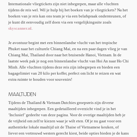
Internationale vliegtickets zijn niet inbegrepen, maar alle vluchten
tijdens de reis wel. Wil je hulp bij het boeken van je vliegtickets? Na het
boeken van je reis kan ons team je via een belafspraak ondersteunen, of
je kunt dit eenvoudig zelf doen via een vergelijkingssite zoals
skyscanner.nl
.
Je avontuur begint met een binnenlandse vlucht van het tropische
Phuket naar het culturele Chiang Mai, en na een paar dagen vlieg je van
Chiang Mai, Thailand door naar het bruisende Hanoi, Vietnam. In de
laatste week pak je nog een binnenlandse vlucht van Hoi An naar Ho Chi
Minh. Alle vluchten tijdens deze reis zijn inbegrepen en bieden een
bagagelimiet van 20 kilo per koffer, perfect om licht te reizen en wat
extra ruimte te houden voor souvenirs!
MAALTIJDEN
Tijdens de Thailand & Vietnam Dutchies groepsreis zijn diverse
maaltijden inbegrepen. Een gedetailleerd overzicht vind je in het
‘Inclusief’ gedeelte van deze pagina. Voor de overige maaltijden heb je
de vrijheid om zelf te kiezen waar je wilt eten. Of je nu gaat voor een
authentieke lokale maaltijd uit de Thaise of Vietnamese keuken, of
liever een vertrouwd westers gerecht kiest, beide opties bieden je de kans