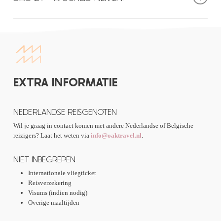
schuilplaatsen en woonruimtes voor soldaten. Als we ’s middags
terugkomen in Ho Chi Minh, zullen we onze mooiste kleren aantrekken
Dit geweldige 29-daagse avontuur met de Dutchies in Thailand en
voor het afscheidsdiner en een drankje.
Vietnam komt helaas tot een einde. Vandaag kun je uitchecken en je reis
vervolgen met je eventuele nieuwe vrienden.
EXTRA INFORMATIE
NEDERLANDSE REISGENOTEN
Wil je graag in contact komen met andere Nederlandse of Belgische
reizigers? Laat het weten via
info@oaktravel.nl
.
NIET INBEGREPEN
Internationale vliegticket
Reisverzekering
Visums (indien nodig)
Overige maaltijden