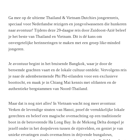
Ga mee op de ultieme Thailand & Vietnam Dutchies jongerenreis,
speciaal voor Nederlandse reizigers en jongvolwassenen die hunkeren
naar avontuur! Tijdens deze 29-daagse reis door Zuidoost-Azië beleef
je het beste van Thailand en Vietnam. Dit is dé kans om
onvergetelijke herinneringen te maken met een groep like-minded
jongeren.
Je avontuur begint in het bruisende Bangkok, waar je door de
beroemde grachten vaart en de lokale cultuur ontdekt. Vervolgens reis
je naar de adembenemende Phi Phi-eilanden voor een exclusieve
boottocht, en maak je in Chiang Mai kennis met olifanten en de
authentieke bergstammen van Noord-Thailand.
Maar dat is nog niet alles! In Vietnam wacht nog meer avontuur.
Verken de levendige straten van Hanoi, proef de verrukkelijke lokale
gerechten en beleef een magische overnachting op een traditionele
boot in de betoverende Ha Long Bay. In de Mekong Delta dompel je
jezelf onder in het dorpsleven tussen de rijstvelden, en geniet je van
unieke ervaringen zoals overnachten in drijvende bungalows,