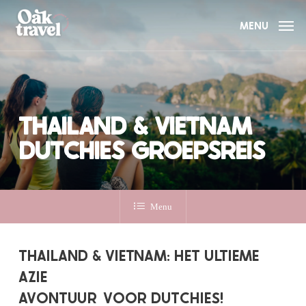
Skip
to
MENU
main
content
THAILAND & VIETNAM
DUTCHIES GROEPSREIS
Menu
THAILAND & VIETNAM: HET ULTIEME
AZIE
AVONTUUR
VOOR DUTCHIES!