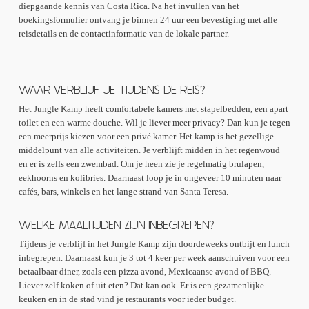
diepgaande kennis van Costa Rica. Na het invullen van het
boekingsformulier ontvang je binnen 24 uur een bevestiging met alle
reisdetails en de contactinformatie van de lokale partner.
WAAR VERBLIJF JE TIJDENS DE REIS?
Het Jungle Kamp heeft comfortabele kamers met stapelbedden, een apart
toilet en een warme douche. Wil je liever meer privacy? Dan kun je tegen
een meerprijs kiezen voor een privé kamer. Het kamp is het gezellige
middelpunt van alle activiteiten. Je verblijft midden in het regenwoud
en er is zelfs een zwembad. Om je heen zie je regelmatig brulapen,
eekhoorns en kolibries. Daarnaast loop je in ongeveer 10 minuten naar
cafés, bars, winkels en het lange strand van Santa Teresa.
WELKE MAALTIJDEN ZIJN INBEGREPEN?
Tijdens je verblijf in het Jungle Kamp zijn doordeweeks ontbijt en lunch
inbegrepen. Daarnaast kun je 3 tot 4 keer per week aanschuiven voor een
betaalbaar diner, zoals een pizza avond, Mexicaanse avond of BBQ.
Liever zelf koken of uit eten? Dat kan ook. Er is een gezamenlijke
keuken en in de stad vind je restaurants voor ieder budget.