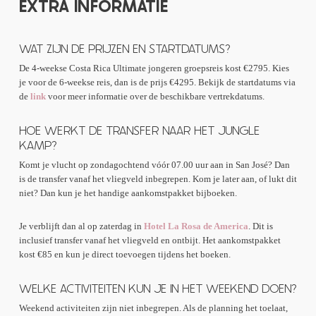
EXTRA INFORMATIE
naar andere werkzaamheden, zoals permacultuur.
Ondertussen leer je meer over de bijzondere biodiversiteit, wilde dieren
Dit is de toekomst! Het heeft de kracht om de planeet te helpen of op z’n
ziplinen, een bezoek aan de El Tigre Waterval, Trapiche (koffie-, cacao-
en tropische planten in deze regio.
minst een groot verschil te maken. Door waarde te geven aan wat ooit als
en suikerrietproducties), paardrijden of bungeejumpen, met prijzen
‘afval’ werd gezien, worden mensen bewuster en zetten ze stappen om
variërend van $50,- USD tot $90,- USD per activiteit.
Na vier dagen vrijwilligerswerk keer je op vrijdag terug naar het Jungle
WAT ZIJN DE PRIJZEN EN STARTDATUMS?
het te verzamelen en opnieuw te gebruiken. Dit biedt een kans om te
Kamp in Santa Teresa. Daar kun je relaxen of deelnemen aan een
Met dit project draag je actief bij aan natuurbehoud, schoon water en
leren over de volledige cyclus van plastic afval: hoe het in het
De 4-weekse Costa Rica Ultimate jongeren groepsreis kost €2795. Kies
vrijwilligersproject met lokale kinderen.
duurzaam toerisme. Tegelijkertijd ontwikkel je nieuwe skills, werk je
Maandag
ecosysteem terechtkomt, de uitdaging om het te verwijderen, en de
je voor de 6-weekse reis, dan is de prijs €4295. Bekijk de startdatums via
buiten in de natuur en beleef je Costa Rica op een avontuurlijke en
voordelen van hergebruik. Dit kan de volgende generatie inspireren om
de
link
voor meer informatie over de beschikbare vertrekdatums.
betekenisvolle manier.
Ontbijt
in actie te komen en bij te dragen aan een duurzamere toekomst.
Reis naar Monteverde
HOE WERKT DE TRANSFER NAAR HET JUNGLE
Lunch in Monteverde
KAMP?
Oriëntatiewandeling (ongeveer 1 uur), Ficusboom en
zonsondergangswandeling (ongeveer 2 uur)
Komt je vlucht op zondagochtend vóór 07.00 uur aan in San José? Dan
is de transfer vanaf het vliegveld inbegrepen. Kom je later aan, of lukt dit
niet? Dan kun je het handige aankomstpakket bijboeken.
Dinsdag
Je verblijft dan al op zaterdag in
Hotel La Rosa de America
. Dit is
Ontbijt
inclusief transfer vanaf het vliegveld en ontbijt. Het aankomstpakket
Finca Lantana; verkenning van het nevelwoud met een natuurgids
kost €85 en kun je direct toevoegen tijdens het boeken.
Lunch
Optionele extra activiteiten (niet inbegrepen): ziplinen
WELKE ACTIVITEITEN KUN JE IN HET WEEKEND DOEN?
bungeejumpen of paardrijden
Weekend activiteiten zijn niet inbegrepen. Als de planning het toelaat,