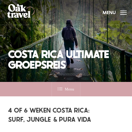
Skip
to
MENU
main
content
COSTA RICA ULTIMATE
GROEPSREIS
Menu
4 OF 6 WEKEN COSTA RICA:
SURF, JUNGLE
& PURA VIDA