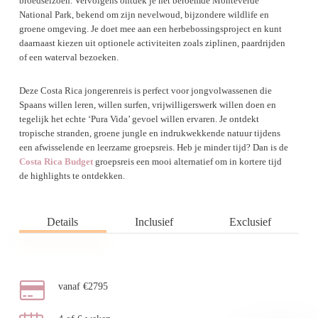
broedseizoen. Vervolgens ontdek je het beroemde Monteverde
National Park, bekend om zijn nevelwoud, bijzondere wildlife en
groene omgeving. Je doet mee aan een herbebossingsproject en kunt
daarnaast kiezen uit optionele activiteiten zoals ziplinen, paardrijden
of een waterval bezoeken.
Deze Costa Rica jongerenreis is perfect voor jongvolwassenen die
Spaans willen leren, willen surfen, vrijwilligerswerk willen doen en
tegelijk het echte ‘Pura Vida’ gevoel willen ervaren. Je ontdekt
tropische stranden, groene jungle en indrukwekkende natuur tijdens
een afwisselende en leerzame groepsreis. Heb je minder tijd? Dan is de
Costa Rica Budget
groepsreis een mooi alternatief om in kortere tijd
de highlights te ontdekken.
Details
Inclusief
Exclusief
vanaf €2795