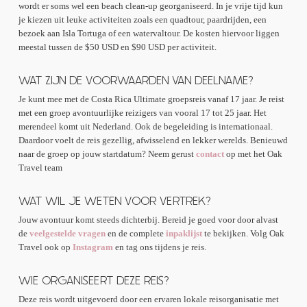
wordt er soms wel een beach clean-up georganiseerd. In je vrije tijd kun
Woensdag
je kiezen uit leuke activiteiten zoals een quadtour, paardrijden, een
bezoek aan Isla Tortuga of een watervaltour. De kosten hiervoor liggen
Ontbijt
meestal tussen de $50 USD en $90 USD per activiteit.
Valle Escondido verkennen (een 3 uur durende wandeling met
prachtige watervallen, jungle en adembenemende uitkijkpunten)
WAT ZIJN DE VOORWAARDEN VAN DEELNAME?
Lunch
Optionele extra activiteiten (niet inbegrepen): ziplinen,
Je kunt mee met de Costa Rica Ultimate groepsreis vanaf 17 jaar. Je reist
bungeejumpen of paardrijden
met een groep avontuurlijke reizigers van vooral 17 tot 25 jaar. Het
merendeel komt uit Nederland. Ook de begeleiding is internationaal.
Daardoor voelt de reis gezellig, afwisselend en lekker werelds. Benieuwd
Donderdag
naar de groep op jouw startdatum? Neem gerust
contact
op met het Oak
Travel team
Ontbijt
Herbebossingsproject in Finca Lantana
WAT WIL JE WETEN VOOR VERTREK?
Lunch
Transfer terug naar het Jungle Kamp
Jouw avontuur komt steeds dichterbij. Bereid je goed voor door alvast
de
veelgestelde vragen
en de complete
inpaklijst
te bekijken. Volg Oak
Travel ook op
Instagram
en tag ons tijdens je reis.
WIE ORGANISEERT DEZE REIS?
Deze reis wordt uitgevoerd door een ervaren lokale reisorganisatie met