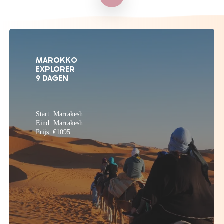
to
the
MAROKKO
EXPLORER
next
9 DAGEN
section
Start: Marrakesh
Eind: Marrakesh
Prijs: €1095