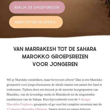
BEKIJK DE GROEPSREIZEN
MEER OPTIES IN AFRIKA..
VAN MARRAKESH TOT DE SAHARA
MAROKKO GROEPSREIZEN
VOOR JONGEREN
Wil je Marokko ontdekken, maar liever niet alleen? Dan is een Marokko
groepsreis voor jongvolwassenen de ideale manier om samen het land te
verkennen. Tijdens deze reis bezoek je de mooiste hoogtepunten van
Marokko, van de levendige souks in Marrakech tot de uitgestrekte
zandduinen van de Sahara. Kies bijvoorbeeld voor de
9-daagse
Marokko Explorer
groepsreis of ga voor het complete avontuur met de
17-daagse Marokko Ultimate
. Samen reizen en samen beleven.