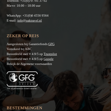
Telefoon:
+31(0)70 701 37 02
Ma-vr: 10.00 – 18.00 uur
WhatsApp:
+31(0)6 4556 9564
E-mail:
info@oaktravel.nl
ZEKER OP REIS
Aangesloten bij Garantiefonds
GFG
Verzekerd bij KBC
Beoordeeld met ⭐ 4.9/5 op
Trustpilot
Beoordeeld met ⭐ 4.9/5 op
Google
Bekijk de
Algemene voorwaarden
BESTEMMINGEN