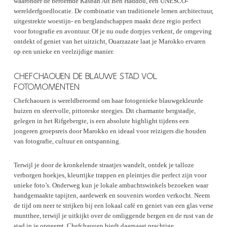
waaronder de beroemde Kasbah Aït Ben Haddou, een UNESCO-
werelderfgoedlocatie. De combinatie van traditionele lemen architectuur,
uitgestrekte woestijn- en berglandschappen maakt deze regio perfect
voor fotografie en avontuur. Of je nu oude dorpjes verkent, de omgeving
ontdekt of geniet van het uitzicht, Ouarzazate laat je Marokko ervaren
op een unieke en veelzijdige manier.
CHEFCHAOUEN: DE BLAUWE STAD VOL
FOTOMOMENTEN
Chefchaouen is wereldberoemd om haar fotogenieke blauwgekleurde
huizen en sfeervolle, pittoreske steegjes. Dit charmante bergstadje,
gelegen in het Rifgebergte, is een absolute highlight tijdens een
jongeren groepsreis door Marokko en ideaal voor reizigers die houden
van fotografie, cultuur en ontspanning.
Terwijl je door de kronkelende straatjes wandelt, ontdek je talloze
verborgen hoekjes, kleurrijke trappen en pleintjes die perfect zijn voor
unieke foto’s. Onderweg kun je lokale ambachtswinkels bezoeken waar
handgemaakte tapijten, aardewerk en souvenirs worden verkocht. Neem
de tijd om neer te strijken bij een lokaal café en geniet van een glas verse
muntthee, terwijl je uitkijkt over de omliggende bergen en de rust van de
stad in je opneemt. Chefchaouen biedt daarnaast prachtige