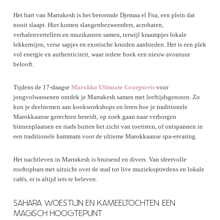
Het hart van Marrakesh is het beroemde Djemaa el Fna, een plein dat
nooit slaapt. Hier komen slangenbezweerders, acrobaten,
verhalenvertellers en muzikanten samen, terwijl kraampjes lokale
lekkernijen, verse sapjes en exotische kruiden aanbieden. Het is een plek
vol energie en authenticiteit, waar iedere hoek een nieuw avontuur
belooft.
Tijdens de 17-daagse
Marokko Ultimate Groepsreis
voor
jongvolwassenen ontdek je Marrakesh samen met leeftijdsgenoten. Zo
kun je deelnemen aan kookworkshops en leren hoe je traditionele
Marokkaanse gerechten bereidt, op zoek gaan naar verborgen
binnenplaatsen en riads buiten het zicht van toeristen, of ontspannen in
een traditionele hammam voor de ultieme Marokkaanse spa-ervaring.
Het nachtleven in Marrakesh is bruisend en divers. Van sfeervolle
rooftopbars met uitzicht over de stad tot live muziekoptredens en lokale
cafés, er is altijd iets te beleven.
SAHARA WOESTIJN EN KAMEELTOCHTEN: EEN
MAGISCH HOOGTEPUNT