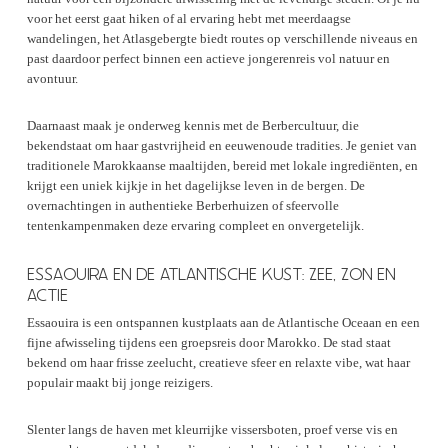
voor het eerst gaat hiken of al ervaring hebt met meerdaagse
wandelingen, het Atlasgebergte biedt routes op verschillende niveaus en
past daardoor perfect binnen een actieve jongerenreis vol natuur en
avontuur.
Daarnaast maak je onderweg kennis met de Berbercultuur, die
bekendstaat om haar gastvrijheid en eeuwenoude tradities. Je geniet van
traditionele Marokkaanse maaltijden, bereid met lokale ingrediënten, en
krijgt een uniek kijkje in het dagelijkse leven in de bergen. De
overnachtingen in authentieke Berberhuizen of sfeervolle
tentenkampenmaken deze ervaring compleet en onvergetelijk.
ESSAOUIRA EN DE ATLANTISCHE KUST: ZEE, ZON EN
ACTIE
Essaouira is een ontspannen kustplaats aan de Atlantische Oceaan en een
fijne afwisseling tijdens een groepsreis door Marokko. De stad staat
bekend om haar frisse zeelucht, creatieve sfeer en relaxte vibe, wat haar
populair maakt bij jonge reizigers.
Slenter langs de haven met kleurrijke vissersboten, proef verse vis en