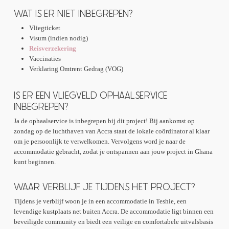
accommodatie en een eerste kennismaking met andere
spel of creatieve activiteit voor de klas.
WAT IS ER NIET INBEGREPEN?
internationale vrijwilligers.
Vliegticket
Aan het einde van de dag keer je terug naar de
Visum (indien nodig)
accommodatie. Daar dineer je samen met andere
Reisverzekering
vrijwilligers en deel je de ervaringen van de dag. Zo
Vaccinaties
combineer je tijdens dit vrijwilligerswerk in Ghana
Verklaring Omtrent Gedrag (VOG)
persoonlijke groei, culturele uitwisseling en impact
binnen de lokale community.
IS ER EEN VLIEGVELD OPHAALSERVICE
INBEGREPEN?
Ja de ophaalservice is inbegrepen bij dit project! Bij aankomst op
zondag op de luchthaven van Accra staat de lokale coördinator al klaar
om je persoonlijk te verwelkomen. Vervolgens word je naar de
accommodatie gebracht, zodat je ontspannen aan jouw project in Ghana
kunt beginnen.
WAAR VERBLIJF JE TIJDENS HET PROJECT?
Tijdens je verblijf woon je in een accommodatie in Teshie, een
levendige kustplaats net buiten Accra. De accommodatie ligt binnen een
beveiligde community en biedt een veilige en comfortabele uitvalsbasis