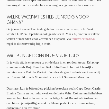
voedselallergie of speciale dieetwensen? Geef dit dan vooraf door in het
boekingsformulier, zodat hier rekening mee gehouden kan worden.
WELKE VACCINATIES HEB JE NODIG VOOR
GHANA?
Ga je naar Ghana? Dan is de gele koorts vaccinatie verplicht. Vaak
worden DTP en Hepatitis A ook geadviseerd. Maak bij voorkeur enkele
weken of maanden voor vertrek een afspraak. Via
thuisvaccinatie.nl
regel je dit eenvoudig bij je thuis.
WAT KUN JE DOEN IN JE VRIJE TIJD?
In je vrije tijd is er genoeg te ontdekken in en rondom Accra. Relax op
stranden zoals Bojo Beach en Kokrobite Beach, bezoek kleurrijke
markten zoals Makola Market of ontdek de geschiedenis van Ghana bij
het Kwame Nkrumah Memorial Park en het Nationaal Museum.
Daarnaast kun je bijzondere plekken bezoeken zoals Cape Coast Castle,
Elmina Castle en het indrukwekkende Lake Volta. Ook natuurliefhebbers
kunnen hun hart ophalen in de prachtige Aburi Botanical Gardens. Zo
combineer je vrijwilligerswerk in Ghana perfect met cultuur, natuur,
ontspanning en avontuur.