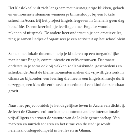
Het klaslokaal vult zich langzaam met nieuwsgierige blikken, gelach
en enthousiaste stemmen wanneer je binnenloopt bij een lokale
school in Accra. Bij het project Engels lesgeven in Ghana is geen dag
hetzelfde. De ene keer help je leerlingen met Engelse woorden,
rekenen of uitspraak. De andere keer ondersteun je een creatieve les,
zing je samen liedjes of organiseer je een activiteit op het schoolplein.
Samen met lokale docenten help je kinderen op een toegankelijke
manier met Engels, communicatie en zelfvertrouwen. Daarnaast
ondersteun je soms ook bij vakken zoals wiskunde, geschiedenis en
scheikunde. Juist de kleine momenten maken dit vrijwilligerswerk in
Ghana zo bijzonder: een leerling die ineens een Engels zinnetje durft
te zeggen, een klas die enthousiast meedoet of een kind dat zichtbaar
groeit.
Naast het project ontdek je het dagelijkse leven in Accra van dichtbij.
Je leert de Ghanese cultuur kennen, ontmoet andere internationale
vrijwilligers en ervaart de warmte van de lokale gemeenschap. Van
markten en muziek tot eten en het ritme van de stad: je wordt
helemaal ondergedompeld in het leven in Ghana.