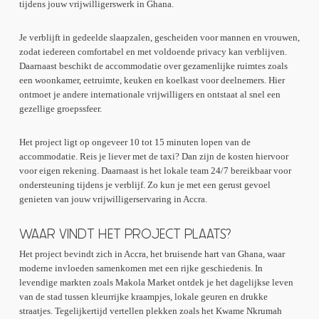
tijdens jouw vrijwilligerswerk in Ghana.
Je verblijft in gedeelde slaapzalen, gescheiden voor mannen en vrouwen,
zodat iedereen comfortabel en met voldoende privacy kan verblijven.
Daarnaast beschikt de accommodatie over gezamenlijke ruimtes zoals
een woonkamer, eetruimte, keuken en koelkast voor deelnemers. Hier
ontmoet je andere internationale vrijwilligers en ontstaat al snel een
gezellige groepssfeer.
Het project ligt op ongeveer 10 tot 15 minuten lopen van de
accommodatie. Reis je liever met de taxi? Dan zijn de kosten hiervoor
voor eigen rekening. Daarnaast is het lokale team 24/7 bereikbaar voor
ondersteuning tijdens je verblijf. Zo kun je met een gerust gevoel
genieten van jouw vrijwilligerservaring in Accra.
WAAR VINDT HET PROJECT PLAATS?
Het project bevindt zich in Accra, het bruisende hart van Ghana, waar
moderne invloeden samenkomen met een rijke geschiedenis. In
levendige markten zoals Makola Market ontdek je het dagelijkse leven
van de stad tussen kleurrijke kraampjes, lokale geuren en drukke
straatjes. Tegelijkertijd vertellen plekken zoals het Kwame Nkrumah