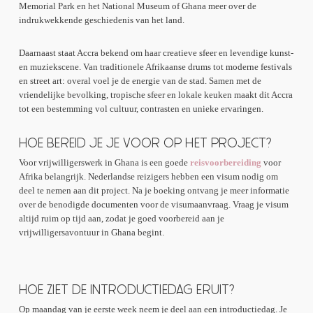
Memorial Park en het National Museum of Ghana meer over de
indrukwekkende geschiedenis van het land.
Daarnaast staat Accra bekend om haar creatieve sfeer en levendige kunst-
en muziekscene. Van traditionele Afrikaanse drums tot moderne festivals
en street art: overal voel je de energie van de stad. Samen met de
vriendelijke bevolking, tropische sfeer en lokale keuken maakt dit Accra
tot een bestemming vol cultuur, contrasten en unieke ervaringen.
HOE BEREID JE JE VOOR OP HET PROJECT?
Voor vrijwilligerswerk in Ghana is een goede
reisvoorbereiding
voor
Afrika belangrijk. Nederlandse reizigers hebben een visum nodig om
deel te nemen aan dit project. Na je boeking ontvang je meer informatie
over de benodigde documenten voor de visumaanvraag. Vraag je visum
altijd ruim op tijd aan, zodat je goed voorbereid aan je
vrijwilligersavontuur in Ghana begint.
HOE ZIET DE INTRODUCTIEDAG ERUIT?
Op maandag van je eerste week neem je deel aan een introductiedag. Je