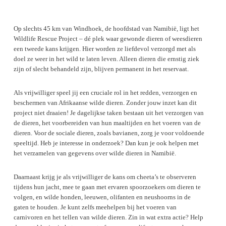
Op slechts 45 km van Windhoek, de hoofdstad van Namibië, ligt het
Wildlife Rescue Project – dé plek waar gewonde dieren of weesdieren
een tweede kans krijgen. Hier worden ze liefdevol verzorgd met als
doel ze weer in het wild te laten leven. Alleen dieren die ernstig ziek
zijn of slecht behandeld zijn, blijven permanent in het reservaat.
Als vrijwilliger speel jij een cruciale rol in het redden, verzorgen en
beschermen van Afrikaanse wilde dieren. Zonder jouw inzet kan dit
project niet draaien! Je dagelijkse taken bestaan uit het verzorgen van
de dieren, het voorbereiden van hun maaltijden en het voeren van de
dieren. Voor de sociale dieren, zoals bavianen, zorg je voor voldoende
speeltijd. Heb je interesse in onderzoek? Dan kun je ook helpen met
het verzamelen van gegevens over wilde dieren in Namibië.
Daarnaast krijg je als vrijwilliger de kans om cheeta’s te observeren
tijdens hun jacht, mee te gaan met ervaren spoorzoekers om dieren te
volgen, en wilde honden, leeuwen, olifanten en neushoorns in de
gaten te houden. Je kunt zelfs meehelpen bij het voeren van
carnivoren en het tellen van wilde dieren. Zin in wat extra actie? Help