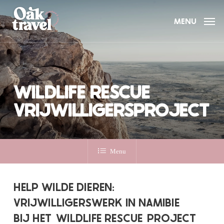
Skip
to
MENU
main
content
WILDLIFE RESCUE
VRIJWILLIGERSPROJECT
Menu
HELP WILDE DIEREN:
VRIJWILLIGERSWERK IN NAMIBIE
BIJ HET
WILDLIFE RESCUE
PROJECT