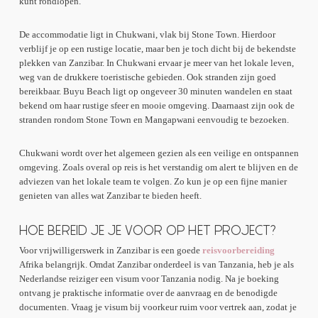
kunt rondlopen.
De accommodatie ligt in Chukwani, vlak bij Stone Town. Hierdoor
verblijf je op een rustige locatie, maar ben je toch dicht bij de bekendste
plekken van Zanzibar. In Chukwani ervaar je meer van het lokale leven,
weg van de drukkere toeristische gebieden. Ook stranden zijn goed
bereikbaar. Buyu Beach ligt op ongeveer 30 minuten wandelen en staat
bekend om haar rustige sfeer en mooie omgeving. Daarnaast zijn ook de
stranden rondom Stone Town en Mangapwani eenvoudig te bezoeken.
Chukwani wordt over het algemeen gezien als een veilige en ontspannen
omgeving. Zoals overal op reis is het verstandig om alert te blijven en de
adviezen van het lokale team te volgen. Zo kun je op een fijne manier
genieten van alles wat Zanzibar te bieden heeft.
HOE BEREID JE JE VOOR OP HET PROJECT?
Voor vrijwilligerswerk in Zanzibar is een goede
reisvoorbereiding
Afrika belangrijk. Omdat Zanzibar onderdeel is van Tanzania, heb je als
Nederlandse reiziger een visum voor Tanzania nodig. Na je boeking
ontvang je praktische informatie over de aanvraag en de benodigde
documenten. Vraag je visum bij voorkeur ruim voor vertrek aan, zodat je