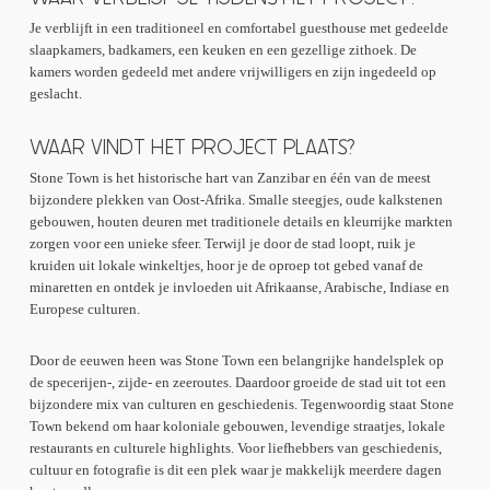
Je verblijft in een traditioneel en comfortabel guesthouse met gedeelde
slaapkamers, badkamers, een keuken en een gezellige zithoek. De
kamers worden gedeeld met andere vrijwilligers en zijn ingedeeld op
geslacht.
WAAR VINDT HET PROJECT PLAATS?
Stone Town is het historische hart van Zanzibar en één van de meest
bijzondere plekken van Oost-Afrika. Smalle steegjes, oude kalkstenen
gebouwen, houten deuren met traditionele details en kleurrijke markten
zorgen voor een unieke sfeer. Terwijl je door de stad loopt, ruik je
kruiden uit lokale winkeltjes, hoor je de oproep tot gebed vanaf de
minaretten en ontdek je invloeden uit Afrikaanse, Arabische, Indiase en
Europese culturen.
Door de eeuwen heen was Stone Town een belangrijke handelsplek op
de specerijen-, zijde- en zeeroutes. Daardoor groeide de stad uit tot een
bijzondere mix van culturen en geschiedenis. Tegenwoordig staat Stone
Town bekend om haar koloniale gebouwen, levendige straatjes, lokale
restaurants en culturele highlights. Voor liefhebbers van geschiedenis,
cultuur en fotografie is dit een plek waar je makkelijk meerdere dagen