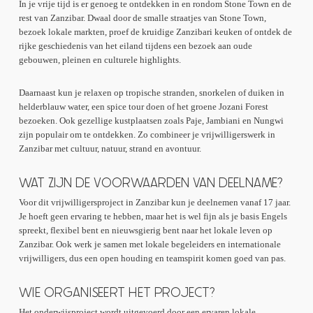
In je vrije tijd is er genoeg te ontdekken in en rondom Stone Town en de
rest van Zanzibar. Dwaal door de smalle straatjes van Stone Town,
bezoek lokale markten, proef de kruidige Zanzibari keuken of ontdek de
rijke geschiedenis van het eiland tijdens een bezoek aan oude
gebouwen, pleinen en culturele highlights.
Daarnaast kun je relaxen op tropische stranden, snorkelen of duiken in
helderblauw water, een spice tour doen of het groene Jozani Forest
bezoeken. Ook gezellige kustplaatsen zoals Paje, Jambiani en Nungwi
zijn populair om te ontdekken. Zo combineer je vrijwilligerswerk in
Zanzibar met cultuur, natuur, strand en avontuur.
WAT ZIJN DE VOORWAARDEN VAN DEELNAME?
Voor dit vrijwilligersproject in Zanzibar kun je deelnemen vanaf 17 jaar.
Je hoeft geen ervaring te hebben, maar het is wel fijn als je basis Engels
spreekt, flexibel bent en nieuwsgierig bent naar het lokale leven op
Zanzibar. Ook werk je samen met lokale begeleiders en internationale
vrijwilligers, dus een open houding en teamspirit komen goed van pas.
WIE ORGANISEERT HET PROJECT?
Het onderwijsproject wordt uitgevoerd door een ervaren lokale