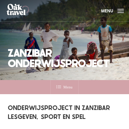
Skip
to
MENU
main
content
ZANZIBAR
ONDERWIJSPROJECT
Menu
ONDERWIJSPROJECT IN ZANZIBAR
LESGEVEN,
SPORT EN SPEL