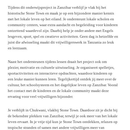
Tijdens dit onderwijsproject in Zanzibar verblijf je vlak bij het
historische Stone Town en maak je op een bijzondere manier kennis
met het lokale leven op het eiland. Je ondersteunt lokale scholen en
community centers, waar extra aandacht en begeleiding voor kinderen
ontzettend waardevol zijn. Daarbij help je onder andere met Engels
lesgeven, sport, spel en creatieve activiteiten. Geen dag is hetzelfde en
juist die afwisseling maakt dit vrijwilligerswerk in Tanzania zo leuk
en leerzaam.
Naast het ondersteunen tijdens lessen draait het project ook om
plezier, motivatie en culturele uitwisseling. Je organiseert spelletjes,
sportactiviteiten en interactieve opdrachten, waardoor kinderen op
een leuke manier kunnen leren. Tegelijkertijd ontdek jij meer over de
cultuur, het schoolsysteem en het dagelijkse leven op Zanzibar. Vooral
het contact met de kinderen en de lokale community maakt deze
ervaring voor veel vrijwilligers bijzonder.
Je verblijft in Chukwani, vlakbij Stone Town. Daardoor zit je dicht bij
de bekendste plekken van Zanzibar, terwijl je ook meer van het lokale
leven ervaart. In je vrije tijd kun je Stone Town ontdekken, relaxen op
tropische stranden of samen met andere vrijwilligers meer van