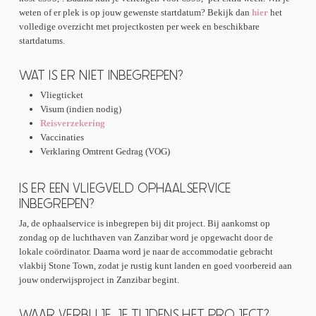
Op maandag, dinsdag en donderdag kun je daarnaast in
weten of er plek is op jouw gewenste startdatum? Bekijk dan
hier
het
de avond lesgeven binnen het community programma. Je
volledige overzicht met projectkosten per week en beschikbare
helpt dan kinderen en jongeren met extra lessen en
startdatums.
interactieve activiteiten. Zo combineer je
vrijwilligerswerk in Zanzibar met vrije tijd, cultuur en het
WAT IS ER NIET INBEGREPEN?
lokale leven op het eiland.
Vliegticket
Visum (indien nodig)
Reisverzekering
Vaccinaties
Verklaring Omtrent Gedrag (VOG)
IS ER EEN VLIEGVELD OPHAALSERVICE
INBEGREPEN?
Ja, de ophaalservice is inbegrepen bij dit project. Bij aankomst op
zondag op de luchthaven van Zanzibar word je opgewacht door de
lokale coördinator. Daarna word je naar de accommodatie gebracht
vlakbij Stone Town, zodat je rustig kunt landen en goed voorbereid aan
jouw onderwijsproject in Zanzibar begint.
WAAR VERBLIJF JE TIJDENS HET PROJECT?