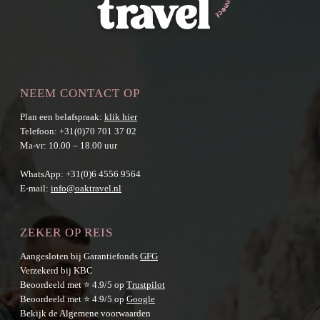
NEEM CONTACT OP
Plan een belafspraak:
klik hier
Telefoon:
+31(0)70 701 37 02
Ma-vr: 10.00 – 18.00 uur
WhatsApp:
+31(0)6 4556 9564
E-mail:
info@oaktravel.nl
ZEKER OP REIS
Aangesloten bij Garantiefonds
GFG
Verzekerd bij KBC
Beoordeeld met ⭐ 4.9/5 op
Trustpilot
Beoordeeld met ⭐ 4.9/5 op
Google
Bekijk de
Algemene voorwaarden