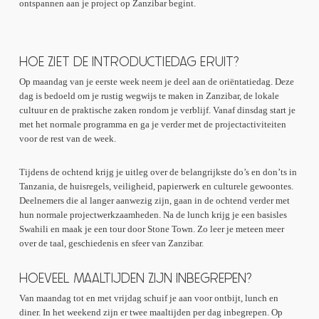
ontspannen aan je project op Zanzibar begint.
HOE ZIET DE INTRODUCTIEDAG ERUIT?
Op maandag van je eerste week neem je deel aan de oriëntatiedag. Deze
dag is bedoeld om je rustig wegwijs te maken in Zanzibar, de lokale
cultuur en de praktische zaken rondom je verblijf. Vanaf dinsdag start je
met het normale programma en ga je verder met de projectactiviteiten
voor de rest van de week.
Tijdens de ochtend krijg je uitleg over de belangrijkste do’s en don’ts in
Tanzania, de huisregels, veiligheid, papierwerk en culturele gewoontes.
Deelnemers die al langer aanwezig zijn, gaan in de ochtend verder met
hun normale projectwerkzaamheden. Na de lunch krijg je een basisles
Swahili en maak je een tour door Stone Town. Zo leer je meteen meer
over de taal, geschiedenis en sfeer van Zanzibar.
HOEVEEL MAALTIJDEN ZIJN INBEGREPEN?
Van maandag tot en met vrijdag schuif je aan voor ontbijt, lunch en
diner. In het weekend zijn er twee maaltijden per dag inbegrepen. Op