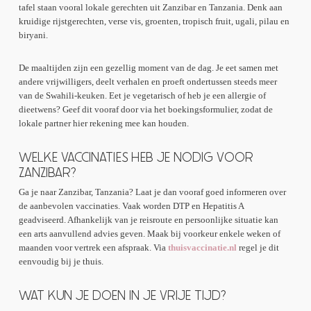
tafel staan vooral lokale gerechten uit Zanzibar en Tanzania. Denk aan
kruidige rijstgerechten, verse vis, groenten, tropisch fruit, ugali, pilau en
biryani.
De maaltijden zijn een gezellig moment van de dag. Je eet samen met
andere vrijwilligers, deelt verhalen en proeft ondertussen steeds meer
van de Swahili-keuken. Eet je vegetarisch of heb je een allergie of
dieetwens? Geef dit vooraf door via het boekingsformulier, zodat de
lokale partner hier rekening mee kan houden.
WELKE VACCINATIES HEB JE NODIG VOOR
ZANZIBAR?
Ga je naar Zanzibar, Tanzania? Laat je dan vooraf goed informeren over
de aanbevolen vaccinaties. Vaak worden DTP en Hepatitis A
geadviseerd. Afhankelijk van je reisroute en persoonlijke situatie kan
een arts aanvullend advies geven. Maak bij voorkeur enkele weken of
maanden voor vertrek een afspraak. Via
thuisvaccinatie.nl
regel je dit
eenvoudig bij je thuis.
WAT KUN JE DOEN IN JE VRIJE TIJD?