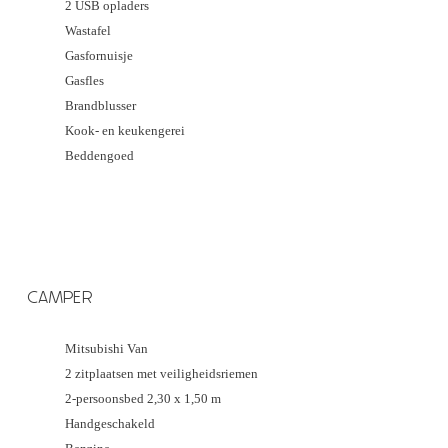
2 USB opladers
Wastafel
Gasfornuisje
Gasfles
Brandblusser
Kook- en keukengerei
Beddengoed
CAMPER
Mitsubishi Van
2 zitplaatsen met veiligheidsriemen
2-persoonsbed 2,30 x 1,50 m
Handgeschakeld