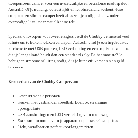
tweepersoons camper voor een avontuurlijke en betaalbare roadtrip door
Australië. Of je nu langs de kust rijdt of het binnenland verkent, deze
compacte en slimme camper heeft alles wat je nodig hebt – zonder
overbodige luxe, maar mét alles wat telt.
Speciaal ontworpen voor twee reizigers biedt de Chubby verrassend veel
ruimte om te koken, relaxen en slapen. Achterin vind je een ingebouwde
kitchenette met USB-poorten, LED-verlichting en een tropische koelbox
die ijs langer koud houdt dan een standaard esky. En het mooiste? Je
hebt geen stroomaansluiting nodig, dus je kunt vrij kamperen en geld
besparen.
Kenmerken van de Chubby Campervan:
Geschikt voor 2 personen
Keuken met gasbrander, spoelbak, koelbox en slimme
opbergruimte
USB-aansluitingen en LED-verlichting voor onderweg
Extra stroompunten voor je apparaten op powered campsites
Licht, wendbaar en perfect voor langere ritten