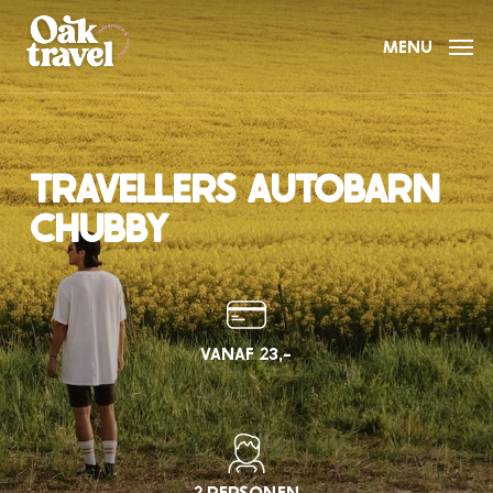
Skip
to
MENU
main
content
TRAVELLERS AUTOBARN
CHUBBY
VANAF 23,-
2 PERSONEN