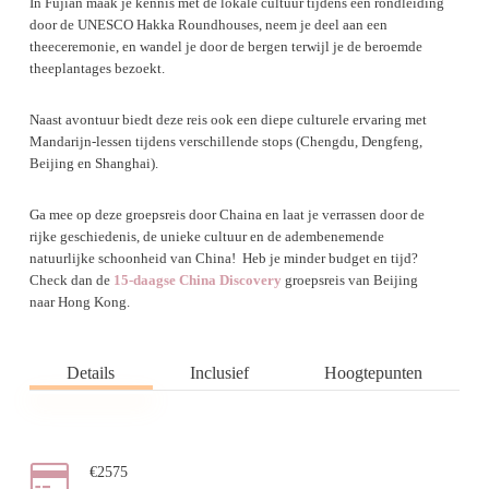
In Fujian maak je kennis met de lokale cultuur tijdens een rondleiding
door de UNESCO Hakka Roundhouses, neem je deel aan een
theeceremonie, en wandel je door de bergen terwijl je de beroemde
theeplantages bezoekt.
Naast avontuur biedt deze reis ook een diepe culturele ervaring met
Mandarijn-lessen tijdens verschillende stops (Chengdu, Dengfeng,
Beijing en Shanghai).
Ga mee op deze groepsreis door Chaina en laat je verrassen door de
rijke geschiedenis, de unieke cultuur en de adembenemende
natuurlijke schoonheid van China! Heb je minder budget en tijd?
Check dan de
15-daagse China Discovery
groepsreis van Beijing
naar Hong Kong.
Details
Inclusief
Hoogtepunten
€2575