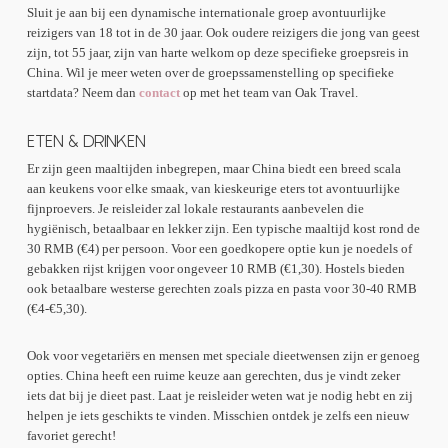
Sluit je aan bij een dynamische internationale groep avontuurlijke
reizigers van 18 tot in de 30 jaar. Ook oudere reizigers die jong van geest
zijn, tot 55 jaar, zijn van harte welkom op deze specifieke groepsreis in
China. Wil je meer weten over de groepssamenstelling op specifieke
startdata? Neem dan
contact
op met het team van Oak Travel.
ETEN & DRINKEN
Er zijn geen maaltijden inbegrepen, maar China biedt een breed scala
aan keukens voor elke smaak, van kieskeurige eters tot avontuurlijke
fijnproevers. Je reisleider zal lokale restaurants aanbevelen die
hygiënisch, betaalbaar en lekker zijn. Een typische maaltijd kost rond de
30 RMB (€4) per persoon. Voor een goedkopere optie kun je noedels of
gebakken rijst krijgen voor ongeveer 10 RMB (€1,30). Hostels bieden
ook betaalbare westerse gerechten zoals pizza en pasta voor 30-40 RMB
(€4-€5,30).
Ook voor vegetariërs en mensen met speciale dieetwensen zijn er genoeg
opties. China heeft een ruime keuze aan gerechten, dus je vindt zeker
iets dat bij je dieet past. Laat je reisleider weten wat je nodig hebt en zij
helpen je iets geschikts te vinden. Misschien ontdek je zelfs een nieuw
favoriet gerecht!