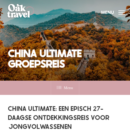
Skip
to
MENU
main
content
CHINA ULTIMATE
GROEPSREIS
Menu
CHINA ULTIMATE: EEN EPISCH 27-
DAAGSE ONTDEKKINGSREIS VOOR
JONGVOLWASSENEN