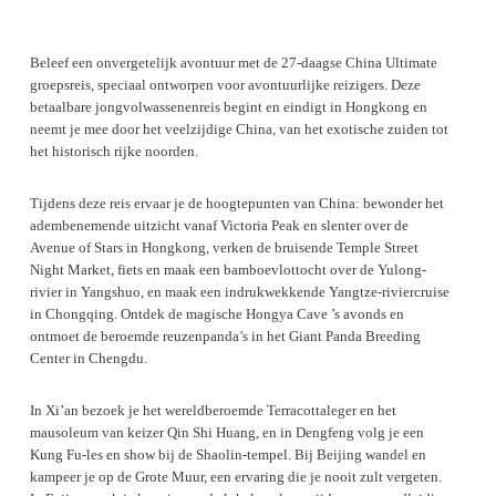
Beleef een onvergetelijk avontuur met de 27-daagse China Ultimate
groepsreis, speciaal ontworpen voor avontuurlijke reizigers. Deze
betaalbare jongvolwassenenreis begint en eindigt in Hongkong en
neemt je mee door het veelzijdige China, van het exotische zuiden tot
het historisch rijke noorden.
Tijdens deze reis ervaar je de hoogtepunten van China: bewonder het
adembenemende uitzicht vanaf Victoria Peak en slenter over de
Avenue of Stars in Hongkong, verken de bruisende Temple Street
Night Market, fiets en maak een bamboevlottocht over de Yulong-
rivier in Yangshuo, en maak een indrukwekkende Yangtze-riviercruise
in Chongqing. Ontdek de magische Hongya Cave ’s avonds en
ontmoet de beroemde reuzenpanda’s in het Giant Panda Breeding
Center in Chengdu.
In Xi’an bezoek je het wereldberoemde Terracottaleger en het
mausoleum van keizer Qin Shi Huang, en in Dengfeng volg je een
Kung Fu-les en show bij de Shaolin-tempel. Bij Beijing wandel en
kampeer je op de Grote Muur, een ervaring die je nooit zult vergeten.