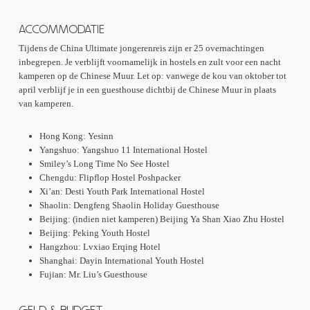
Hangzhou – Lingyin Tempel
~ €9,50 (transport niet inbegrepen)
Hangzhou – Hefang Road (Oude Straat)
~ Gratis (lopend
ACCOMMODATIE
bereikbaar vanaf hostel)
Shanghai – Riviercruise
~ €22,30
Tijdens de China Ultimate jongerenreis zijn er 25 overnachtingen
Shanghai – Yu Garden
~ €5,00
inbegrepen. Je verblijft voornamelijk in hostels en zult voor een nacht
Shanghai – Wandeling door de stad
~ Gratis
kamperen op de Chinese Muur. Let op: vanwege de kou van oktober tot
Shanghai – Pub Crawl
~ €19,00
april verblijf je in een guesthouse dichtbij de Chinese Muur in plaats
Shanghai – Jinmao Indoor Viewing Platform
~ €15,20 (transport
van kamperen.
niet inbegrepen)
Shanghai – Jinmao Tower Outdoor Skywalk
~ €49,30 (transport
Hong Kong: Yesinn
niet inbegrepen)
Yangshuo: Yangshuo 11 International Hostel
Smiley’s Long Time No See Hostel
Chengdu: Flipflop Hostel Poshpacker
Xi’an: Desti Youth Park International Hostel
Shaolin: Dengfeng Shaolin Holiday Guesthouse
Beijing: (indien niet kamperen) Beijing Ya Shan Xiao Zhu Hostel
Beijing: Peking Youth Hostel
Hangzhou: Lvxiao Erqing Hotel
Shanghai: Dayin International Youth Hostel
Fujian: Mr. Liu’s Guesthouse
GELD & BUDGET