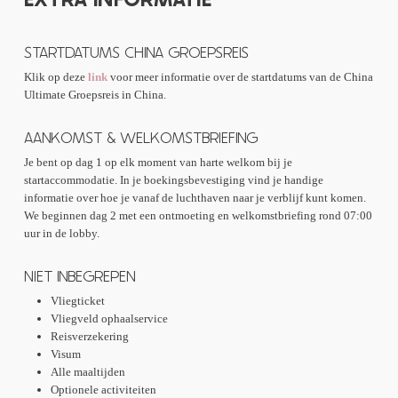
Modderbad
~ €17,20
Yangshuo – Rock Climbing
~ €24,10
STARTDATUMS CHINA GROEPSREIS
Chongqing – Stadswandeling
~ Begeleide tour, alleen kosten voor
openbaar vervoer
Klik op deze
link
voor meer informatie over de startdatums van de China
Chengdu – Stadswandeling
~ Begeleide tour, alleen kosten voor
Ultimate Groepsreis in China.
openbaar vervoer
Chengdu – Sichuan Opera
~ €19,00
AANKOMST & WELKOMSTBRIEFING
Chengdu – Dagtrip naar Leshan Buddha
~ €25,40 (indicatie,
transportkosten afhankelijk van groepsgrootte)
Je bent op dag 1 op elk moment van harte welkom bij je
Hotpot Diner
~ Betaal wat je bestelt / rekening delen
startaccommodatie. In je boekingsbevestiging vind je handige
Xi’an – Fietsen over de stadsmuur
~ €12,50
informatie over hoe je vanaf de luchthaven naar je verblijf kunt komen.
Xi’an – Wandeling door de stad
~ Begeleide tour, gratis
We beginnen dag 2 met een ontmoeting en welkomstbriefing rond 07:00
Dengfeng – Shaolin-tempel
~ €16,50
uur in de lobby.
Dengfeng – Longmen Grotten
~ €15,20 (transport niet
inbegrepen)
NIET INBEGREPEN
Beijing – Verboden Stad & Jingshan Park
~ €21,60
Beijing – Acrobatiekshow
~ €38,20
Vliegticket
Beijing – Peking-eend diner
~ Betaal wat je bestelt / rekening
Vliegveld ophaalservice
delen
Reisverzekering
Beijing – Tempel van de Hemel
~ Gratis
Visum
Beijing – Nanluoguxiang
~ Gratis
Alle maaltijden
Hangzhou – Musea
~ Gratis (transport niet inbegrepen)
Optionele activiteiten