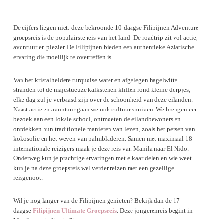
De cijfers liegen niet: deze bekroonde 10-daagse Filipijnen Adventure
groepsreis is de populairste reis van het land! De roadtrip zit vol actie,
avontuur en plezier. De Filipijnen bieden een authentieke Aziatische
ervaring die moeilijk te overtreffen is.
Van het kristalheldere turquoise water en afgelegen hagelwitte
stranden tot de majestueuze kalkstenen kliffen rond kleine dorpjes;
elke dag zul je verbaasd zijn over de schoonheid van deze eilanden.
Naast actie en avontuur gaan we ook cultuur snuiven. We brengen een
bezoek aan een lokale school, ontmoeten de eilandbewoners en
ontdekken hun traditionele manieren van leven, zoals het persen van
kokosolie en het weven van palmbladeren. Samen met maximaal 18
internationale reizigers maak je deze reis van Manila naar El Nido.
Onderweg kun je prachtige ervaringen met elkaar delen en wie weet
kun je na deze groepsreis wel verder reizen met een gezellige
reisgenoot.
Wil je nog langer van de Filipijnen genieten? Bekijk dan de 17-
daagse
Filipijnen Ultimate Groepsreis
. Deze jongerenreis begint in