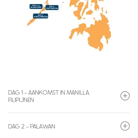
DAG 1 - AANKOMST IN MANILLA,
FILIPIJNEN
Kom op elk moment aan in Manilla en wij halen je op van het vliegveld.
We brengen je via kronkelende straten naar het boetiek-hostel in het
DAG 2 - PALAWAN
centrum van Manila. Installeer je in je accommodatie en sluit je ’s
avonds aan bij de rest van de groep voor een heerlijke welkomstmaaltijd