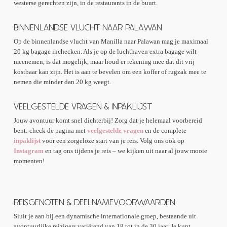
westerse gerechten zijn, in de restaurants in de buurt.
BINNENLANDSE VLUCHT NAAR PALAWAN
Op de binnenlandse vlucht van Manilla naar Palawan mag je maximaal
20 kg bagage inchecken. Als je op de luchthaven extra bagage wilt
meenemen, is dat mogelijk, maar houd er rekening mee dat dit vrij
kostbaar kan zijn. Het is aan te bevelen om een koffer of rugzak mee te
nemen die minder dan 20 kg weegt.
VEELGESTELDE VRAGEN & INPAKLIJST
Jouw avontuur komt snel dichterbij! Zorg dat je helemaal voorbereid
bent: check de pagina met
veelgestelde vragen
en de complete
inpaklijst
voor een zorgeloze start van je reis. Volg ons ook op
Instagram
en tag ons tijdens je reis – we kijken uit naar al jouw mooie
momenten!
REISGENOTEN & DEELNAMEVOORWAARDEN
Sluit je aan bij een dynamische internationale groep, bestaande uit
avontuurlijke reizigers variërend van 18 tot in de 30 jaar. Je kunt