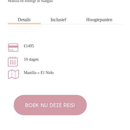
Manila en eindigt in Siargao.
Details
Inclusief
Hoogtepunten
€1495
10 dagen
Manilla » El Nido
BOEK NU DEZE REIS!