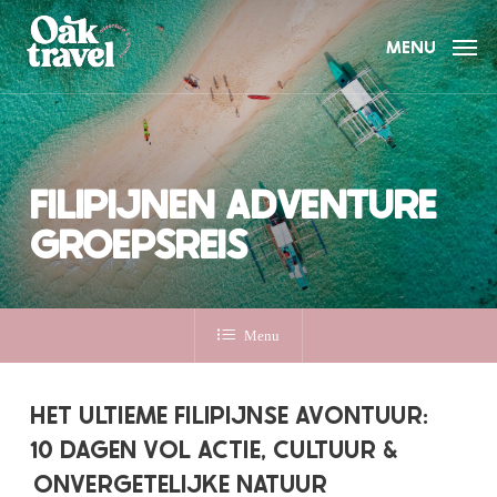
Skip
to
MENU
main
content
FILIPIJNEN ADVENTURE
GROEPSREIS
Menu
HET ULTIEME FILIPIJNSE AVONTUUR:
10 DAGEN VOL ACTIE, CULTUUR &
ONVERGETELIJKE NATUUR