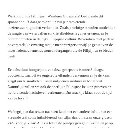
Welkom bij de Filipijnen Wanderer Groepsreis! Gedurende dit
spannende 13-daagse avontuur, zul je betoverende
bezienswaardigheden verkennen. Zoals prachtige stranden ontdekken,
de magie van watervallen en kristalheldere lagunes ervaren, en je
onderdompelen in de rijke Filipijnse cultuur. Bovendien deel je deze
onvergetelijke ervaring met je medereizigers terwijl je geniet van de
meest adembenemende zonsondergangen die de Filipijnen te bieden
heeft!
Een absoluut hoogtepunt van deze groepsreis is onze 3-daagse
boottocht, waarbij we ongerepte eilanden verkennen en je de kans
krijgt om te snorkelen tussen miljoenen sardines in Moalboal.
Natuurlijk zullen we ook de heerlijke Filipijnse keuken proeven en
het bruisende nachtleven verkennen. Dus maak je klaar voor de tijd
van je leven!
We begrijpen dat reizen naar een land met een andere cultuur en een
vreemde taal soms intimiderend kan zijn, daarom staan onze gidsen
24/7 voor je klaar! Alles is tot in de puntjes geregeld: we halen je op