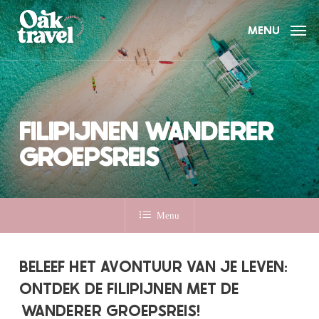
Skip
to
MENU
main
content
FILIPIJNEN WANDERER
GROEPSREIS
Menu
BELEEF HET AVONTUUR VAN JE LEVEN:
ONTDEK DE FILIPIJNEN MET DE
WANDERER GROEPSREIS!