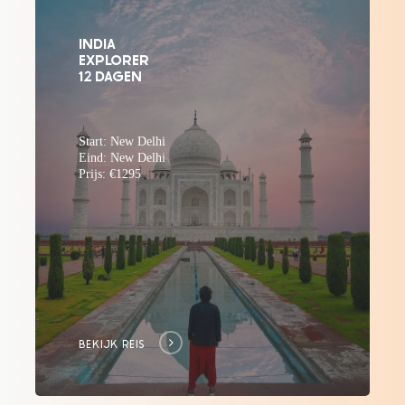
the
INDIA
EXPLORER
next
12 DAGEN
section
Start: New Delhi
Eind: New Delhi
Prijs: €1295
BEKIJK REIS