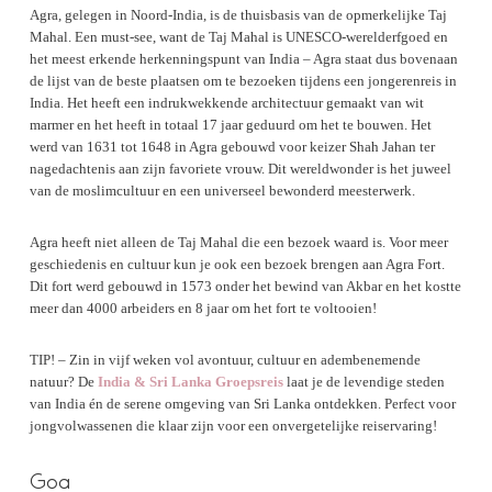
Agra, gelegen in Noord-India, is de thuisbasis van de opmerkelijke Taj
Mahal. Een must-see, want de Taj Mahal is UNESCO-werelderfgoed en
het meest erkende herkenningspunt van India – Agra staat dus bovenaan
de lijst van de beste plaatsen om te bezoeken tijdens een jongerenreis in
India. Het heeft een indrukwekkende architectuur gemaakt van wit
marmer en het heeft in totaal 17 jaar geduurd om het te bouwen. Het
werd van 1631 tot 1648 in Agra gebouwd voor keizer Shah Jahan ter
nagedachtenis aan zijn favoriete vrouw. Dit wereldwonder is het juweel
van de moslimcultuur en een universeel bewonderd meesterwerk.
Agra heeft niet alleen de Taj Mahal die een bezoek waard is. Voor meer
geschiedenis en cultuur kun je ook een bezoek brengen aan Agra Fort.
Dit fort werd gebouwd in 1573 onder het bewind van Akbar en het kostte
meer dan 4000 arbeiders en 8 jaar om het fort te voltooien!
TIP! – Zin in vijf weken vol avontuur, cultuur en adembenemende
natuur? De
India & Sri Lanka Groepsreis
laat je de levendige steden
van India én de serene omgeving van Sri Lanka ontdekken. Perfect voor
jongvolwassenen die klaar zijn voor een onvergetelijke reiservaring!
Goa