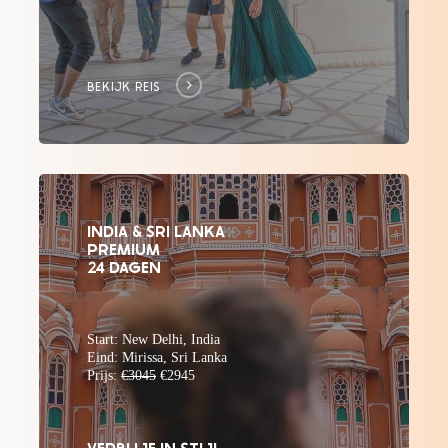
BEKIJK REIS
INDIA & SRI LANKA
PREMIUM
24 DAGEN
Start: New Delhi, India
Eind: Mirissa, Sri Lanka
Prijs:
€3045
€2945
VERBLIJF IN STIJL