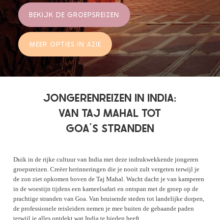
BEKIJK DE GROEPSREIZEN
MEER OPTIES IN AZIE
JONGERENREIZEN IN INDIA:
VAN TAJ MAHAL TOT
GOA’S STRANDEN
Duik in de rijke cultuur van India met deze indrukwekkende jongeren
groepsreizen. Creëer herinneringen die je nooit zult vergeten terwijl je
de zon ziet opkomen boven de Taj Mahal. Wacht dacht je van kamperen
in de woestijn tijdens een kameelsafari en ontspan met de groep op de
prachtige stranden van Goa. Van bruisende steden tot landelijke dorpen,
de professionele reisleiders nemen je mee buiten de gebaande paden
terwijl je alles ontdekt wat India te bieden heeft.