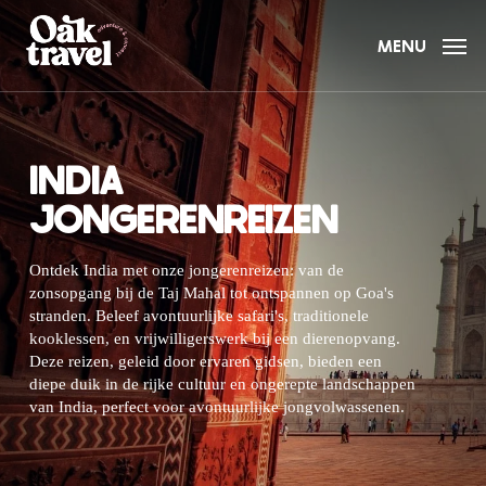
Skip
to
MENU
main
content
INDIA
JONGERENREIZEN
Ontdek India met onze jongerenreizen: van de
zonsopgang bij de Taj Mahal tot ontspannen op Goa's
stranden. Beleef avontuurlijke safari's, traditionele
kooklessen, en vrijwilligerswerk bij een dierenopvang.
Deze reizen, geleid door ervaren gidsen, bieden een
diepe duik in de rijke cultuur en ongerepte landschappen
van India, perfect voor avontuurlijke jongvolwassenen.