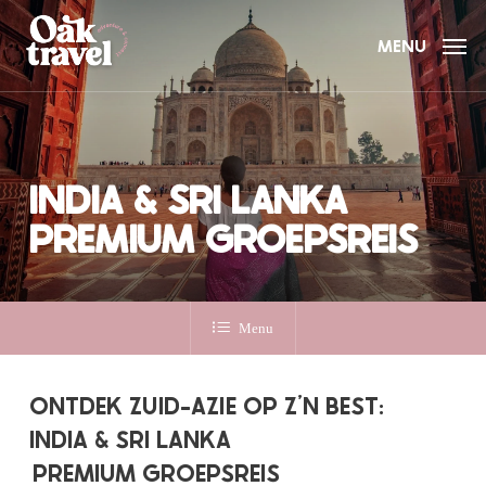
Skip
to
MENU
main
content
INDIA & SRI LANKA
PREMIUM GROEPSREIS
Menu
ONTDEK ZUID-AZIE OP Z’N BEST:
INDIA & SRI LANKA
PREMIUM GROEPSREIS