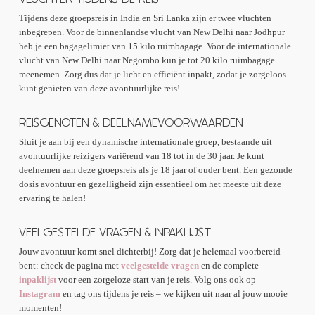
Tijdens deze groepsreis in India en Sri Lanka zijn er twee vluchten
inbegrepen. Voor de binnenlandse vlucht van New Delhi naar Jodhpur
heb je een bagagelimiet van 15 kilo ruimbagage. Voor de internationale
vlucht van New Delhi naar Negombo kun je tot 20 kilo ruimbagage
meenemen. Zorg dus dat je licht en efficiënt inpakt, zodat je zorgeloos
kunt genieten van deze avontuurlijke reis!
REISGENOTEN & DEELNAMEVOORWAARDEN
Sluit je aan bij een dynamische internationale groep, bestaande uit
avontuurlijke reizigers variërend van 18 tot in de 30 jaar. Je kunt
deelnemen aan deze groepsreis als je 18 jaar of ouder bent. Een gezonde
dosis avontuur en gezelligheid zijn essentieel om het meeste uit deze
ervaring te halen!
VEELGESTELDE VRAGEN & INPAKLIJST
Jouw avontuur komt snel dichterbij! Zorg dat je helemaal voorbereid
bent: check de pagina met
veelgestelde vragen
en de complete
inpaklijst
voor een zorgeloze start van je reis. Volg ons ook op
Instagram
en tag ons tijdens je reis – we kijken uit naar al jouw mooie
momenten!