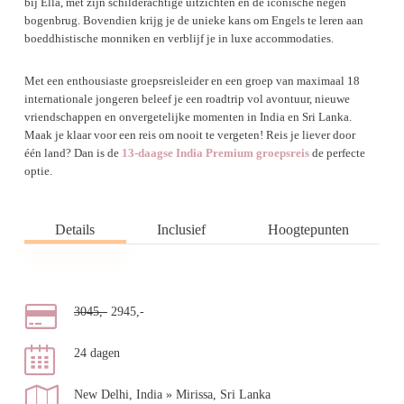
bij Ella, met zijn schilderachtige uitzichten en de iconische negen
bogenbrug. Bovendien krijg je de unieke kans om Engels te leren aan
boeddhistische monniken en verblijf je in luxe accommodaties.
Met een enthousiaste groepsreisleider en een groep van maximaal 18
internationale jongeren beleef je een roadtrip vol avontuur, nieuwe
vriendschappen en onvergetelijke momenten in India en Sri Lanka.
Maak je klaar voor een reis om nooit te vergeten! Reis je liever door
één land? Dan is de
13-daagse India Premium groepsreis
de perfecte
optie.
Details
Inclusief
Hoogtepunten
3045,-
2945,-
24 dagen
New Delhi, India » Mirissa, Sri Lanka