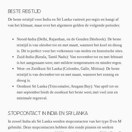
BESTE REISTIJD
De beste reistijd voor India en Sri Lanka varieert per regio en hangt af
van het klimaat, maar over het algemeen gelden de volgende periodes:
Noord-India (Delhi, Rajasthan, en de Gouden Driehoek): De beste
reistijd is van oktober tot en met maart, wanneer het koel en droog
is. Dit is perfect voor het verkennen van steden en historische sites.
Zuid-India (Kerala, Tamil Nadu): Van november tot en met februari
is het aangenaam weer, met mildere temperaturen en minder regen.
West- en Zuidkust Sri Lanka (Colombo, Galle, Mirissa): De beste
reistijd is van december tot en met maart, wanneer het zonnig en
droog is.
Oostkust Sri Lanka (Trincomalee, Arugam Bay): Van april tot en
met september biedt de oostkust het beste weer, met veel zon en
minimale regenval.
STOPCONTACT IN INDIA EN SRI LANKA
In zowel India als Sri Lanka worden stopcontacten van het type D en M
gebruikt. Deze stopcontacten hebben drie ronde pinnen en werken