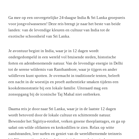
Ga mee op een onvergetelijke 24-daagse India & Sri Lanka groepsreis
voor jongvolwassenen! Deze reis brengt je naar het beste van beide
landen: van de levendige kleuren en cultuur van India tot de
exotische schoonheid van Sri Lanka.
Je avontuur begint in India, waar je in 12 dagen wordt
ondergedompeld in een wereld vol bruisende steden, historische
forten en adembenemende natuur. Van de levendige energie in Delhi
tot de serene wildernis van Ranthambore, waar je tijgers en ander
wildleven kunt spotten. Je overnacht in traditionele tenten, beleeft
een nacht in de woestijn en proeft authentieke smaken tijdens een
kookdemonstratie bij een lokale familie. Uiteraard mag een
zonsopgang bij de iconische Taj Mahal niet ontbreken.
Daarna reis je door naar Sri Lanka, waar je in de laatste 12 dagen
wordt betoverd door de lokale cultuur en schitterende natuur.
Bewonder het Sigiriya-rotsfort, verken groene theeplantages, en ga op
safari om wilde olifanten en krokodillen te zien. Relax op witte
zandstranden, leer surfen en geniet van de wereldberoemde treinreis