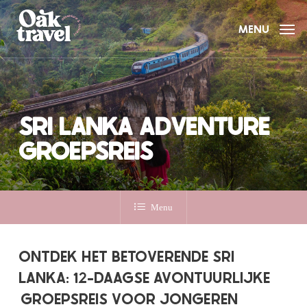
Skip
to
MENU
main
content
SRI LANKA ADVENTURE
GROEPSREIS
Menu
ONTDEK HET BETOVERENDE SRI
LANKA: 12-DAAGSE AVONTUURLIJKE
GROEPSREIS VOOR JONGEREN