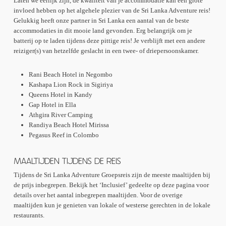
Laten we eerlijk zijn, de kwaliteit van je accommodatie kan een grote
invloed hebben op het algehele plezier van de Sri Lanka Adventure reis!
Gelukkig heeft onze partner in Sri Lanka een aantal van de beste
accommodaties in dit mooie land gevonden. Erg belangrijk om je
batterij op te laden tijdens deze pittige reis! Je verblijft met een andere
reiziger(s) van hetzelfde geslacht in een twee- of driepersoonskamer.
Rani Beach Hotel in Negombo
Kashapa Lion Rock in Sigiriya
Queens Hotel in Kandy
Gap Hotel in Ella
Athgira River Camping
Randiya Beach Hotel Mirissa
Pegasus Reef in Colombo
MAALTIJDEN TIJDENS DE REIS
Tijdens de Sri Lanka Adventure Groepsreis zijn de meeste maaltijden bij
de prijs inbegrepen. Bekijk het ‘Inclusief’ gedeelte op deze pagina voor
details over het aantal inbegrepen maaltijden. Voor de overige
maaltijden kun je genieten van lokale of westerse gerechten in de lokale
restaurants.