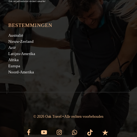
BESTEMMINGEN
Australië
Nieuw-Zeeland
Azië
Latijns-Amerika
Afrika
Europa
Noord-Amerika
© 2026 Oak Travel • Alle rechten voorbehouden
facebook
youtube
instagram
whatsapp
tiktok
trustpilot