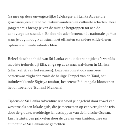
Ga mee op deze onvergetelijke 12-daagse Sri Lanka Adventure
groepsreis, een eiland vol natuurwonderen en culturele schatten. Deze
jongerenreis brengt je van de mistige bergtoppen tot aan de
zonovergoten stranden. En door de adembenemende nationale parken
waar je oog in oog kunt staan met olifanten en andere wilde dieren
tijdens spannende safaritochten.
Beleef de schoonheid van Sri Lanka vanuit de trein tijdens ’s werelds
mooiste treinreis bij Ella, en ga op zoek naar walvissen in Mirissa
(afhankelijk van het seizoen). Deze reis omvat ook must-see
bezienswaardigheden zoals de heilige Tempel van de Tand, het
indrukwekkende Sigiriya rotsfort, het serene Pidurangala klooster en
het ontroerende Tsunami Memorial.
Tijdens de Sri Lanka Adventure reis word je begeleid door zowel een
westerse als een lokale gids, die je meenemen op een verrijkende reis
door de groene, weelderige landschappen van de Indische Oceaan.
Laat je zintuigen prikkelen door de geuren van kruiden, thee en
authentieke Sri Lankaanse gerechten.