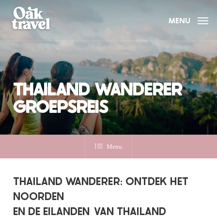
Skip
to
MENU
main
content
THAILAND WANDERER
GROEPSREIS
Menu
THAILAND WANDERER: ONTDEK HET
NOORDEN
EN DE EILANDEN
VAN THAILAND