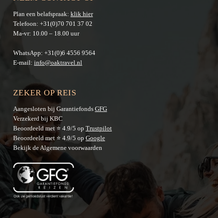
Plan een belafspraak:
klik hier
Telefoon:
+31(0)70 701 37 02
Ma-vr: 10.00 – 18.00 uur
WhatsApp:
+31(0)6 4556 9564
E-mail:
info@oaktravel.nl
ZEKER OP REIS
Aangesloten bij Garantiefonds
GFG
Verzekerd bij KBC
Beoordeeld met ⭐ 4.9/5 op
Trustpilot
Beoordeeld met ⭐ 4.9/5 op
Google
Bekijk de
Algemene voorwaarden