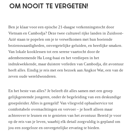
OM NOOIT TE VERGETEN!
Ben je klaar voor een epische 21-daagse verkenningstocht door
Vietnam en Cambodja? Deze twee cultureel rijke landen in Zuidoost-
Azië staan te popelen om je te verwelkomen met hun boeiende
bezienswaardigheden, onvergetelijke geluiden, en heerlijke smaken.
Van lokale kooklessen tot een serene vaartocht door de
adembenemende Ha Long-baai en het verdiepen in het
indrukwekkende, maar duistere verleden van Cambodja, dit avontuur
heeft alles. Eindig je reis met een bezoek aan Angkor Wat, een van de
zeven oude wereldwonderen.
En het beste van alles? Je beleeft dit alles samen met een groep
gelijkgestemde jongeren, onder de begeleiding van een deskundige
groepsleider. Alles is geregeld! Van vliegveld ophaalservice tot
comfortabele overnachtingen en vervoer – je hoeft alleen maar
achterover te leunen en te genieten van het avontuur. Bereid je voor
op de reis van je leven, waarbij elk detail zorgvuldig is gepland om
jou een zorgeloze en onvergetelijke ervaring te bieden.