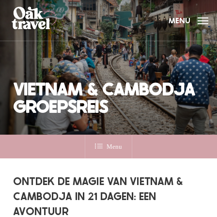
Skip
to
MENU
main
content
VIETNAM & CAMBODJA
GROEPSREIS
Menu
ONTDEK DE MAGIE VAN VIETNAM &
CAMBODJA IN 21 DAGEN: EEN
AVONTUUR