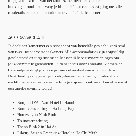
diepgaande kennis van het land. Na het invullen van het
boekingsformulier ontvang je binnen 24 uur een bevestiging met alle
reisdetails en de contactinformatie van de lokale partner.
ACCOMMODATIE
Je deelt een kamer met een reisgenoot van hetzelfde geslacht, variërend
van twee- tot vierpersoonskamers. Alle accommodaties zijn zorgvuldig
geselecteerd en uitgerust met alle essentiële basisvoorzieningen om
jouw comfort te garanderen. Tijdens je reis door Thailand, Vietnam en
Cambodja verblijf je in een gevarieerd aanbod aan accommodaties.
Denk hierbij aan gastvrije hotels, sfeervolle pensions, comfortabele
nachtbus/trein en zelfs overnachtingen op een boot, waardoor elke nacht
een unieke ervaring wordt!
Bonjour D’An Nam Hotel in Hanoi
Bootovernachting in Ha Long Bay
Homestay in Ninh Binh
Treinovernachting
Thanh Binh 2 in Hoi An
Liberty Saigon Greenview Hotel in Ho Chi Minh