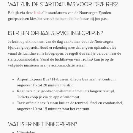
WAT ZIJN DE STARTDATUMS VOOR DEZE REIS?
Kirkenes
Bekijk via deze
link
alle startdatums van de Noorwegen Fjorden
groepsreis en kies het vertrekmoment dat het beste bij jou past.
Hondensledetocht met husky’s
Sámi-cultuurervaring
IS ER EEN OPHAALSERVICE INBEGREPEN?
Je kunt op elk moment van de dag aankomen voor de Noorwegen
Fjorden groepsreis. Houd er rekening mee dat er geen ophaalservice
vanaf de luchthaven is inbegrepen. Je regelt dus zelf je vervoer naar de
startaccommodatie. Vanaf de luchthaven van Tromsø kun je op de
volgende manieren naar je accommodatie reizen:
Airport Express Bus / Flybussen: directe bus naar het centrum,
ongeveer 15 tot 20 minuten reistijd.
Reguliere bus: goedkoper alternatief met iets langere reistijd.
Tickets koop je via de app of automaat.
Taxi: officiële taxi’s staan buiten de terminal. Snel en comfortabel,
ongeveer 10 tot 15 minuten naar het centrum.
WAT IS ER NIET INBEGREPEN?
Vliegticket