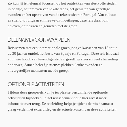
Zo kun jij je helemaal focussen op het ontdekken van sfeervolle steden
Wijk Belém en Alfama
in Spanje, het proeven van lokale tapas, het genieten van gezellige
Praça da Figueira Markt
avonden en het opsnuiven van de relaxte sfeer in Portugal. Van cultuur
Castelo de São Jorge
en strand tot uitgaan en nieuwe ontmoetingen, deze reis draait om
Rossio
beleven, ontdekken en genieten met de groep.
Santa Justa Lift
Belém Toren
DEELNAMEVOORWAARDEN
Reis samen met een internationale groep jongvolwassenen van 18 tot in
de 30 jaar en ontdek het beste van Spanje en Portugal. Deze reis is ideaal
voor wie houdt van levendige steden, gezellige sfeer en veel afwisseling
onderweg. Samen beleef je nieuwe plekken, leuke avonden en
onvergetelijke momenten met de groep.
OPTIONELE ACTIVITEITEN
Tijdens deze groepsreis kun je ter plaatse verschillende optionele
activiteiten bijboeken. In het reisschema vind je hier alvast meer
informatie over terug. De reisleiding helpt je tijdens de reis daarnaast
graag verder met extra uitleg en de actuele kosten van deze activiteiten.