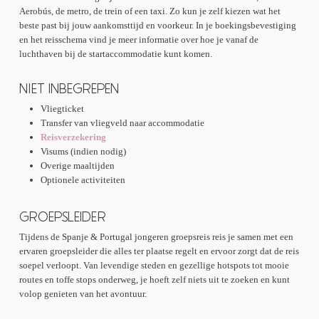
Albaicín
Aerobús, de metro, de trein of een taxi. Zo kun je zelf kiezen wat het
Kathedraal van Granada
beste past bij jouw aankomsttijd en voorkeur. In je boekingsbevestiging
en het reisschema vind je meer informatie over hoe je vanaf de
luchthaven bij de startaccommodatie kunt komen.
Sevilla
NIET INBEGREPEN
Torre del Oro
Flamencoshow
Vliegticket
Alcázar
Transfer van vliegveld naar accommodatie
Dagtrip naar Ronda
Reisverzekering
Casa de Pilatos
Visums (indien nodig)
Santa Paula klooster
Overige maaltijden
La Giralda
Optionele activiteiten
Wijk Santa Cruz
GROEPSLEIDER
Lagos / Algarve
Tijdens de Spanje & Portugal jongeren groepsreis reis je samen met een
ervaren groepsleider die alles ter plaatse regelt en ervoor zorgt dat de reis
Kustwandeling langs de Algarve
soepel verloopt. Van levendige steden en gezellige hotspots tot mooie
Benagil grotten
routes en toffe stops onderweg, je hoeft zelf niets uit te zoeken en kunt
volop genieten van het avontuur.
Lissabon