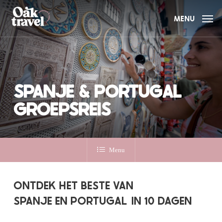
Skip
to
MENU
main
content
SPANJE & PORTUGAL
GROEPSREIS
Menu
ONTDEK HET BESTE VAN
SPANJE EN PORTUGAL
IN 10 DAGEN