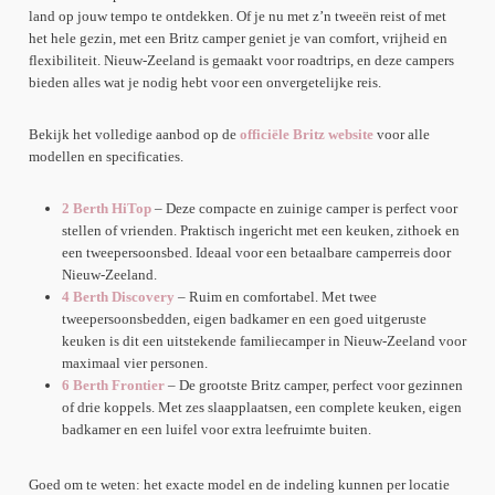
land op jouw tempo te ontdekken. Of je nu met z’n tweeën reist of met
het hele gezin, met een Britz camper geniet je van comfort, vrijheid en
flexibiliteit. Nieuw-Zeeland is gemaakt voor roadtrips, en deze campers
bieden alles wat je nodig hebt voor een onvergetelijke reis.
Bekijk het volledige aanbod op de
officiële Britz website
voor alle
modellen en specificaties.
2 Berth HiTop
– Deze compacte en zuinige camper is perfect voor
stellen of vrienden. Praktisch ingericht met een keuken, zithoek en
een tweepersoonsbed. Ideaal voor een betaalbare camperreis door
Nieuw-Zeeland.
4 Berth Discovery
– Ruim en comfortabel. Met twee
tweepersoonsbedden, eigen badkamer en een goed uitgeruste
keuken is dit een uitstekende familiecamper in Nieuw-Zeeland voor
maximaal vier personen.
6 Berth Frontier
– De grootste Britz camper, perfect voor gezinnen
of drie koppels. Met zes slaapplaatsen, een complete keuken, eigen
badkamer en een luifel voor extra leefruimte buiten.
Goed om te weten: het exacte model en de indeling kunnen per locatie