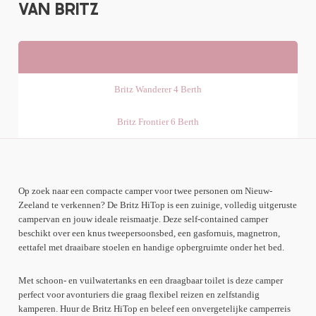
VAN BRITZ
next
Britz HiTop 2 Berth
section
Britz Wanderer 4 Berth
Britz Frontier 6 Berth
Op zoek naar een compacte camper voor twee personen om Nieuw-
Zeeland te verkennen? De Britz HiTop is een zuinige, volledig uitgeruste
campervan en jouw ideale reismaatje. Deze self-contained camper
beschikt over een knus tweepersoonsbed, een gasfornuis, magnetron,
eettafel met draaibare stoelen en handige opbergruimte onder het bed.
Met schoon- en vuilwatertanks en een draagbaar toilet is deze camper
perfect voor avonturiers die graag flexibel reizen en zelfstandig
kamperen. Huur de Britz HiTop en beleef een onvergetelijke camperreis