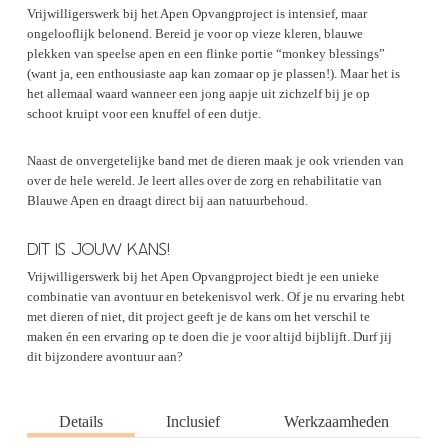
Vrijwilligerswerk bij het Apen Opvangproject is intensief, maar
ongelooflijk belonend. Bereid je voor op vieze kleren, blauwe
plekken van speelse apen en een flinke portie “monkey blessings”
(want ja, een enthousiaste aap kan zomaar op je plassen!). Maar het is
het allemaal waard wanneer een jong aapje uit zichzelf bij je op
schoot kruipt voor een knuffel of een dutje.
Naast de onvergetelijke band met de dieren maak je ook vrienden van
over de hele wereld. Je leert alles over de zorg en rehabilitatie van
Blauwe Apen en draagt direct bij aan natuurbehoud.
DIT IS JOUW KANS!
Vrijwilligerswerk bij het Apen Opvangproject biedt je een unieke
combinatie van avontuur en betekenisvol werk. Of je nu ervaring hebt
met dieren of niet, dit project geeft je de kans om het verschil te
maken én een ervaring op te doen die je voor altijd bijblijft. Durf jij
dit bijzondere avontuur aan?
Details
Inclusief
Werkzaamheden