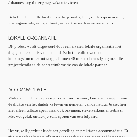
Johannesburg die er graag vakantie vieren.
Bela Bela biedt alle faciliteiten die je nodig hebt, zoals supermarkten,
kledingwinkels, een apotheek, een dokter en diverse restaurants.
LOKALE ORGANISATIE
Dit project wordt uitgevoerd door een ervaren lokale organisatie met
diepgaande kennis van het land. Na het invullen van het
boekingsformulier ontvang je binnen 48 uur een bevestiging met alle
projectdetails en de contactinformatie van de lokale partner.
ACCOMMODATIE
Midden in de bush, op een privé natuurreservaat, kun je ontsnappen aan
de drukte van het dagelijks leven en genieten van de natuur. Je ziet hier
niet alleen talloze apen, maar ook bavianen, stekelvarkens en zebra’s.
Met wat geluk ontdek je zelfs sporen van een luipaard!
Het vrijwilligershuis biedt een gezellige en praktische accommodatie. Er
zijn twee slaapkamers, elk met vier bedden en een eigen badkamer met