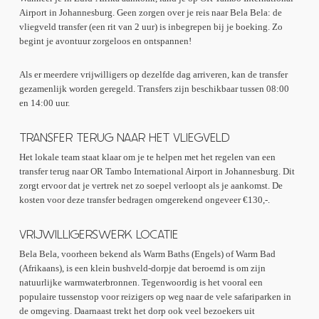
Dankzij de toewijding van het personeel, vrijwilligers en
verschillende taken en krijg je tijd om alles te leren. Zodra je gewend
Airport in Johannesburg. Geen zorgen over je reis naar Bela Bela: de
samenwerkingspartners biedt het project Blauwe Apen een tweede kans.
bent, krijg je meer verantwoordelijkheid en taken die bij jouw
vliegveld transfer (een rit van 2 uur) is inbegrepen bij je boeking. Zo
Ze kunnen weer vrij en gezond leven in hun natuurlijke omgeving. Het
vaardigheden passen.
begint je avontuur zorgeloos en ontspannen!
Apen Opvangproject is een prachtig voorbeeld van wat mogelijk is met
doorzettingsvermogen en liefde voor dieren.
Wat kun je meenemen?
Als er meerdere vrijwilligers op dezelfde dag arriveren, kan de transfer
gezamenlijk worden geregeld. Transfers zijn beschikbaar tussen 08:00
Vrijwilligers vragen vaak of ze iets kunnen meenemen dat het centrum
en 14:00 uur.
kan gebruiken. Hier zijn wat suggesties:
TRANSFER TERUG NAAR HET VLIEGVELD
Luiers (nieuwgeboren tot maat 3)
Babyflessen (50 ml en 250 ml) en speentjes
Het lokale team staat klaar om je te helpen met het regelen van een
Zachte babydekens en speeltjes
transfer terug naar OR Tambo International Airport in Johannesburg. Dit
Tennisballen
zorgt ervoor dat je vertrek net zo soepel verloopt als je aankomst. De
Babyflessenborstels
kosten voor deze transfer bedragen omgerekend ongeveer €130,-.
VRIJWILLIGERSWERK LOCATIE
Maak een verschil!
Vrijwilligerswerk bij het Apen Opvangproject biedt je niet alleen de kans
Bela Bela, voorheen bekend als Warm Baths (Engels) of Warm Bad
om Blauwe Apen en andere dieren te helpen, maar geeft je ook een
(Afrikaans), is een klein bushveld-dorpje dat beroemd is om zijn
onvergetelijke ervaring in Zuid-Afrika. Met jouw hulp kunnen we deze
natuurlijke warmwaterbronnen. Tegenwoordig is het vooral een
dieren de zorg en bescherming bieden die ze verdienen. Ben jij er klaar
populaire tussenstop voor reizigers op weg naar de vele safariparken in
voor?
de omgeving. Daarnaast trekt het dorp ook veel bezoekers uit