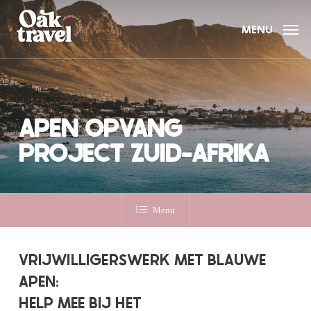
Skip
to
MENU
main
content
APEN OPVANG
PROJECT ZUID-AFRIKA
Menu
VRIJWILLIGERSWERK MET BLAUWE
APEN:
HELP MEE BIJ HET