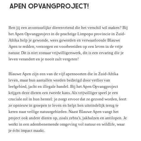
APEN OPVANGPROJECT!
Ben jij een avontuurlijke dierenvriend die het verschil wil maken? Bij
het Apen Opvangproject in de prachtige Limpopo provincie in Zuid-
Afrika help je gewonde, wees geworden en verwaarloosde Blauwe
Apen te redden, verzorgen en voorbereiden op een leven in de vrije
natuur. Dit is niet zomaar vrijwilligerswerk, dit is een ervaring die je
leven verandert en je nooit zult vergeten!
Blauwe Apen zijn een van de vijf apensoorten die in Zuid-Afrika
leven, maar hun aantallen worden bedreigd door verlies van
leefgebied, jacht en illegale handel. Bij het Apen Opvangproject
krijgen deze dieren een tweede kans. Als vrijwilliger speel je een
cruciale rol in hun herstel: je zorgt ervoor dat ze gezond worden, leert
ze opnieuw in groepen te leven en helpt hen uiteindelijk terug te
keren naar veilige natuurgebieden. Naast Blauwe Apen vangt het
project ook andere dieren op, zoals zebra’s, jakhalzen en antilopen. Je
werkt in een adembenemende omgeving vol natuur en wildlife, waar
je écht impact maakt.