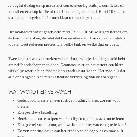
Je begint de dag ontspannen met een eenvoudig ontbijt: cornflakes of
muesli en een kop koffie of thee in de vroege ochtend. Rond 10:00 uur
staat er een uitgebreide brunch klaar om van te genieten.
Het avondeten wordt geserveerd rond 17:30 uur. Vrijwilligers helpen om
de beurt met koken, de tafel dekken en afwassen. Dankzij een duidelijk
rooster weet iedereen precies wie welke taak op welke dag uitvoert.
Twee keer per week bezoeken we het dorp, waar je de gelegenheid hebt
om zelf boodschappen te doen. Daarnaast is er op het terrein een klein
winkeltje waar je bier, frisdrank en snacks kunt kopen. Het mooie is dat
alle opbrengsten rechtstreeks naar de verzorging van de apen gaan.
WAT WORDT ER VERWACHT
Geduld, compassie en een rustige houding bij het zorgen voor
dieren.
Een positieve instelling.
Bereidheid om te helpen waar nodig en open te staan om te leren.
Een gevoel voor humor, want we houden hier van een goede lach!
De verwachting dat je aan het einde van de dag vies en moe zult
zijn.