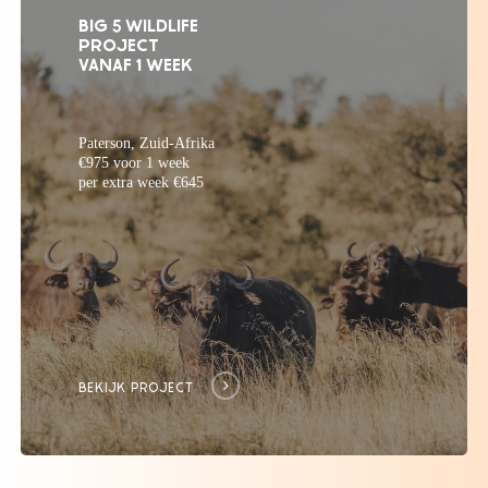
BIG 5 WILDLIFE
PROJECT
next
VANAF 1 WEEK
section
Paterson, Zuid-Afrika
€975 voor 1 week
per extra week €645
BEKIJK PROJECT