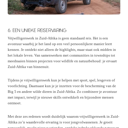
6. EEN UNIEKE REISERVARING
Vrijwilligerswerk in Zuid-Afrika is geen standaard reis. Het is een
avontuur waarbij je het land op een veel persoonlijkere manier leert
kennen. Je ontdekt niet alleen de highlights, maar staat ook midden in
het lokale leven. Van samenwerken met communities in townships tot
meedraaien binnen projecten voor wildlife en natuurbehoud: je ervaart
Zuid-Afrika van binnenuit.
Tijdens je vrijwilligerswerk kun je helpen met sport, spel, lesgeven of
voorlichting. Daarnaast kun je je inzetten voor de bescherming van de
Big 5 en andere wilde dieren in Zuid-Afrika. Zo combineer je avontuur
met impact, terwijl je nieuwe skills ontwikkelt en bijzondere mensen
ontmoet.
Met deze zes redenen wordt duidelijk waarom vrijwilligerswerk in Zuid-
Afrika zo’n waardevolle ervaring is voor jongvolwassenen. Je groeit
persoonlijk, maakt nieuwe vrienden, ontdekt indrukwekkende natuur en