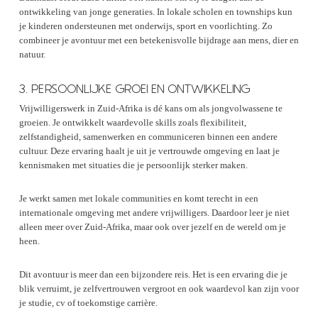
ontwikkeling van jonge generaties. In lokale scholen en townships kun
je kinderen ondersteunen met onderwijs, sport en voorlichting. Zo
combineer je avontuur met een betekenisvolle bijdrage aan mens, dier en
natuur.
3. PERSOONLIJKE GROEI EN ONTWIKKELING
Vrijwilligerswerk in Zuid-Afrika is dé kans om als jongvolwassene te
groeien. Je ontwikkelt waardevolle skills zoals flexibiliteit,
zelfstandigheid, samenwerken en communiceren binnen een andere
cultuur. Deze ervaring haalt je uit je vertrouwde omgeving en laat je
kennismaken met situaties die je persoonlijk sterker maken.
Je werkt samen met lokale communities en komt terecht in een
internationale omgeving met andere vrijwilligers. Daardoor leer je niet
alleen meer over Zuid-Afrika, maar ook over jezelf en de wereld om je
heen.
Dit avontuur is meer dan een bijzondere reis. Het is een ervaring die je
blik verruimt, je zelfvertrouwen vergroot en ook waardevol kan zijn voor
je studie, cv of toekomstige carrière.