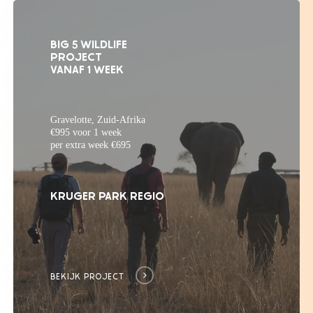
BIG 5 WILDLIFE
PROJECT
VANAF 1 WEEK
Gravelotte, Zuid-Afrika
€995 voor 1 week
per extra week €695
KRUGER PARK REGIO
BEKIJK PROJECT