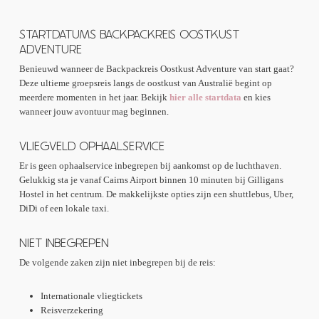
fotomomenten. Sluit je dag af op Bondi Beach, bekend om het goudgele
zand, de relaxte surfscene en de hippe sfeer. Geniet van je laatste avond
STARTDATUMS BACKPACKREIS OOSTKUST
Dag 28 staat in het teken van nóg een surfles. In je vrije tijd kun je
met je reisgenoten en duik het bruisende nachtleven van Sydney in!
meedoen aan extra activiteiten zoals kangaroo trekking, kajakken of
ADVENTURE
raften. Sluit de dag af met kampvuur entertainment en een drankje met je
Benieuwd wanneer de Backpackreis Oostkust Adventure van start gaat?
reismaatjes.
Deze ultieme groepsreis langs de oostkust van Australië begint op
meerdere momenten in het jaar. Bekijk
hier alle startdata
en kies
Op dag 29 is het tijd voor je laatste surfles. Check uit bij Spot X, neem
wanneer jouw avontuur mag beginnen.
afscheid van de stafleden, en geniet nog even van wat vrije tijd.
Vanavond stap je op de nachtbus richting Sydney. Klaar voor het
VLIEGVELD OPHAALSERVICE
volgende hoofdstuk van je avontuur!
Er is geen ophaalservice inbegrepen bij aankomst op de luchthaven.
Gelukkig sta je vanaf Cairns Airport binnen 10 minuten bij Gilligans
Hostel in het centrum. De makkelijkste opties zijn een shuttlebus, Uber,
DiDi of een lokale taxi.
NIET INBEGREPEN
De volgende zaken zijn niet inbegrepen bij de reis:
Internationale vliegtickets
Reisverzekering