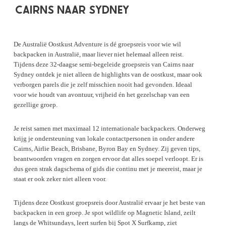
CAIRNS NAAR SYDNEY
De Australië Oostkust Adventure is dé groepsreis voor wie wil
backpacken in Australië, maar liever niet helemaal alleen reist.
Tijdens deze 32-daagse semi-begeleide groepsreis van Cairns naar
Sydney ontdek je niet alleen de highlights van de oostkust, maar ook
verborgen parels die je zelf misschien nooit had gevonden. Ideaal
voor wie houdt van avontuur, vrijheid én het gezelschap van een
gezellige groep.
Je reist samen met maximaal 12 internationale backpackers. Onderweg
krijg je ondersteuning van lokale contactpersonen in onder andere
Cairns, Airlie Beach, Brisbane, Byron Bay en Sydney. Zij geven tips,
beantwoorden vragen en zorgen ervoor dat alles soepel verloopt. Er is
dus geen strak dagschema of gids die continu met je meereist, maar je
staat er ook zeker niet alleen voor.
Tijdens deze Oostkust groepsreis door Australië ervaar je het beste van
backpacken in een groep. Je spot wildlife op Magnetic Island, zeilt
langs de Whitsundays, leert surfen bij Spot X Surfkamp, ziet