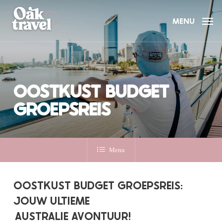
Skip
to
MENU
main
content
OOSTKUST BUDGET
GROEPSREIS
Menu
OOSTKUST BUDGET GROEPSREIS:
JOUW ULTIEME
AUSTRALIE AVONTUUR!