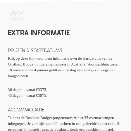
het beroemde nachtleven van Sydney. De gids zal je helpen bij het
zetten we ons avontuur voort en verkennen we meer beroemde stranden
boeken van alle Harbour City Bucket List-activiteiten die je misschien
van Sydney. We pakken de forenzenveerboot vanaf Circular Quay naar
wilt doen… Op zaterdagavond gaan we op pad voor een kroegentocht in
Manly Beach via de Sydney Headlands. Daar heb je de mogelijkheid om
Sydney. Op maandag ontmoeten we de rest van onze reisgroep en
lokale markten te bezoeken of een wandeling te maken naar Shelly
stappen in de nachtbus naar Byron Bay! Leun achterover, ontspan en
Beach in de middag.
EXTRA INFORMATIE
bereid je voor op ons epische avontuur aan de oostkust!
Geniet van deze twee dagen vol zon, zee en strand op enkele van de
mooiste locaties van Sydney!
PRIJZEN & STARTDATUMS
Klik op deze
link
voor meer informatie over de startdatums van de
Oostkust Budget jongeren groepsreis in Australië. Voor startdata tussen
18 november en 4 januari geldt een toeslag van €295,- vanwege het
hoogseizoen.
36 dagen – vanaf €3375,-
43 dagen – vanaf €3875,-
ACCOMMODATIE
Tijdens de Oostkust Budget jongerenreis zijn er 35 overnachtingen
inbegrepen. Je verblijft voor 29 nachten in een gedeelde kamer (min. 8
personen) in hostels langs de oostkust. Zoals een beachfront hostel,