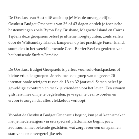
De Oostkust van Australië wacht op je! Met de onvergetelijke
Oostkust Budget Groepsreis van 36 of 43 dagen ontdek je iconische
bestemmingen zoals Byron Bay, Brisbane, Magnetic Island en Cairns.
Tijdens deze groepsreis beleef je ultieme hoogtepunten, zoals zeilen
door de Whitsunday Islands, kamperen op het prachtige Fraser Island,
snorkelen in het wereldberoemde Great Barrier Reef en genieten van
het bruisende Surfers Paradise.
De Oostkust Budget Groepsreis is perfect voor solo-backpackers of
kleine vriendengroepen. Je reist met een groep van ongeveer 20
internationale reizigers tussen de 18 en 32 jaar oud. Samen beleef je
geweldige avonturen en maak je vrienden voor het leven. Een ervaren
gids reist mee om je te begeleiden, je vragen te beantwoorden en
ervoor te zorgen dat alles vlekkeloos verloopt.
Voordat de Oostkust Budget Groepsreis begint, kun je al kennismaken
met je medereizigers via een speciaal platform. Zo begint jouw
avontuur al met bekende gezichten, wat zorgt voor een ontspannen
start van een onvergetelijke reis.