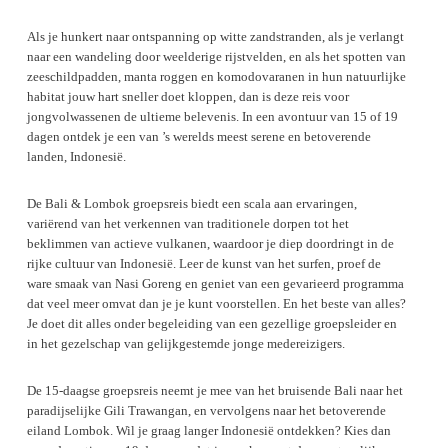
Als je hunkert naar ontspanning op witte zandstranden, als je verlangt
naar een wandeling door weelderige rijstvelden, en als het spotten van
zeeschildpadden, manta roggen en komodovaranen in hun natuurlijke
habitat jouw hart sneller doet kloppen, dan is deze reis voor
jongvolwassenen de ultieme belevenis. In een avontuur van 15 of 19
dagen ontdek je een van ’s werelds meest serene en betoverende
landen, Indonesië.
De Bali & Lombok groepsreis biedt een scala aan ervaringen,
variërend van het verkennen van traditionele dorpen tot het
beklimmen van actieve vulkanen, waardoor je diep doordringt in de
rijke cultuur van Indonesië. Leer de kunst van het surfen, proef de
ware smaak van Nasi Goreng en geniet van een gevarieerd programma
dat veel meer omvat dan je je kunt voorstellen. En het beste van alles?
Je doet dit alles onder begeleiding van een gezellige groepsleider en
in het gezelschap van gelijkgestemde jonge medereizigers.
De 15-daagse groepsreis neemt je mee van het bruisende Bali naar het
paradijselijke Gili Trawangan, en vervolgens naar het betoverende
eiland Lombok. Wil je graag langer Indonesië ontdekken? Kies dan