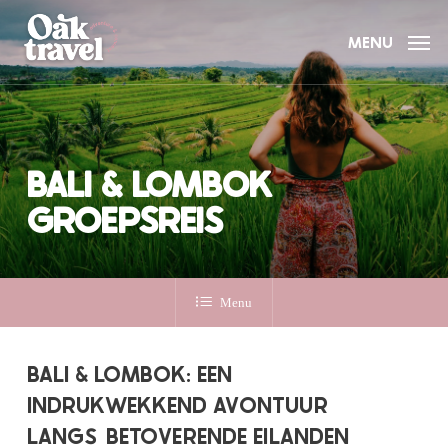
Skip
to
MENU
main
content
BALI & LOMBOK
GROEPSREIS
Menu
BALI & LOMBOK: EEN
INDRUKWEKKEND AVONTUUR
LANGS
BETOVERENDE EILANDEN