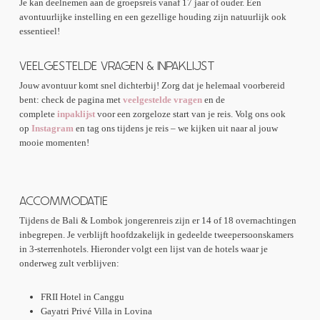
Je kan deelnemen aan de groepsreis vanaf 17 jaar of ouder. Een
avontuurlijke instelling en een gezellige houding zijn natuurlijk ook
essentieel!
VEELGESTELDE VRAGEN & INPAKLIJST
Jouw avontuur komt snel dichterbij! Zorg dat je helemaal voorbereid
bent: check de pagina met
veelgestelde vragen
en de
complete
inpaklijst
voor een zorgeloze start van je reis. Volg ons ook
op
Instagram
en tag ons tijdens je reis – we kijken uit naar al jouw
mooie momenten!
ACCOMMODATIE
Tijdens de Bali & Lombok jongerenreis zijn er 14 of 18 overnachtingen
inbegrepen. Je verblijft hoofdzakelijk in gedeelde tweepersoonskamers
in 3-sterrenhotels. Hieronder volgt een lijst van de hotels waar je
onderweg zult verblijven:
FRII Hotel in Canggu
Gayatri Privé Villa in Lovina