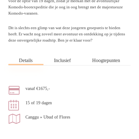
voor de optie van 19 dagen, zodat je meekan met de avontuurlijke
Komodo-bootexpeditie die je oog in oog brengt met de majestueuze
Komodo-varanen.
Dit is slechts een glimp van wat deze jongeren groepsreis te bieden
heeft. Er wacht nog zoveel meer avontuur en ontdekking op je tijdens
deze onvergetelijke roadtrip. Ben je er klaar voor?
Details
Inclusief
Hoogtepunten
vanaf €1675,-
15 of 19 dagen
Canggu » Ubud of Flores