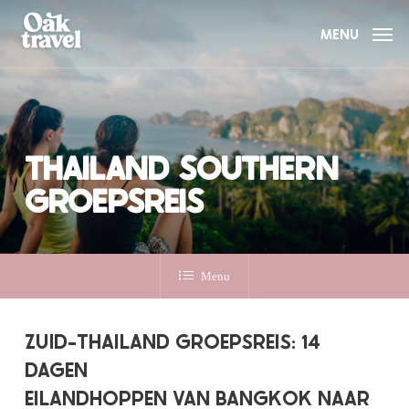
Skip
to
MENU
main
content
THAILAND SOUTHERN
GROEPSREIS
Menu
ZUID-THAILAND GROEPSREIS: 14
DAGEN
EILANDHOPPEN VAN BANGKOK NAAR