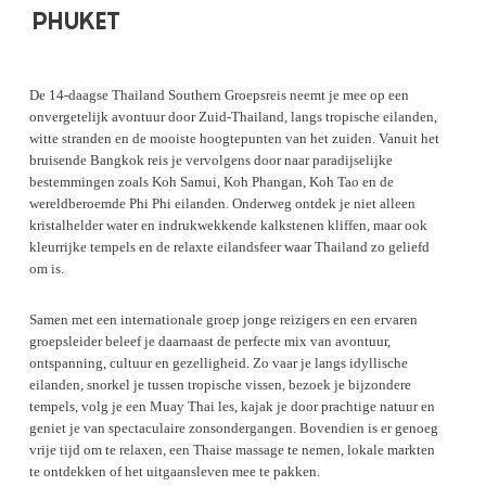
PHUKET
De 14-daagse Thailand Southern Groepsreis neemt je mee op een
onvergetelijk avontuur door Zuid-Thailand, langs tropische eilanden,
witte stranden en de mooiste hoogtepunten van het zuiden. Vanuit het
bruisende Bangkok reis je vervolgens door naar paradijselijke
bestemmingen zoals Koh Samui, Koh Phangan, Koh Tao en de
wereldberoemde Phi Phi eilanden. Onderweg ontdek je niet alleen
kristalhelder water en indrukwekkende kalkstenen kliffen, maar ook
kleurrijke tempels en de relaxte eilandsfeer waar Thailand zo geliefd
om is.
Samen met een internationale groep jonge reizigers en een ervaren
groepsleider beleef je daarnaast de perfecte mix van avontuur,
ontspanning, cultuur en gezelligheid. Zo vaar je langs idyllische
eilanden, snorkel je tussen tropische vissen, bezoek je bijzondere
tempels, volg je een Muay Thai les, kajak je door prachtige natuur en
geniet je van spectaculaire zonsondergangen. Bovendien is er genoeg
vrije tijd om te relaxen, een Thaise massage te nemen, lokale markten
te ontdekken of het uitgaansleven mee te pakken.