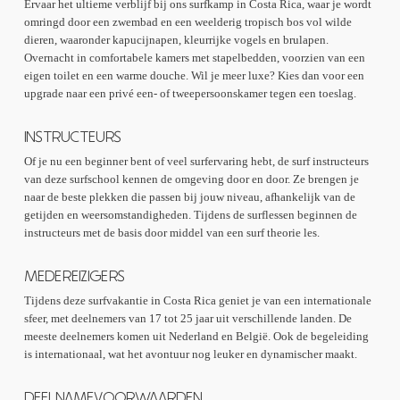
Ervaar het ultieme verblijf bij ons surfkamp in Costa Rica, waar je wordt
omringd door een zwembad en een weelderig tropisch bos vol wilde
dieren, waaronder kapucijnapen, kleurrijke vogels en brulapen.
Overnacht in comfortabele kamers met stapelbedden, voorzien van een
eigen toilet en een warme douche. Wil je meer luxe? Kies dan voor een
upgrade naar een privé een- of tweepersoonskamer tegen een toeslag.
INSTRUCTEURS
Of je nu een beginner bent of veel surfervaring hebt, de surf instructeurs
van deze surfschool kennen de omgeving door en door. Ze brengen je
naar de beste plekken die passen bij jouw niveau, afhankelijk van de
getijden en weersomstandigheden. Tijdens de surflessen beginnen de
instructeurs met de basis door middel van een surf theorie les.
MEDEREIZIGERS
Tijdens deze surfvakantie in Costa Rica geniet je van een internationale
sfeer, met deelnemers van 17 tot 25 jaar uit verschillende landen. De
meeste deelnemers komen uit Nederland en België. Ook de begeleiding
is internationaal, wat het avontuur nog leuker en dynamischer maakt.
DEELNAMEVOORWAARDEN