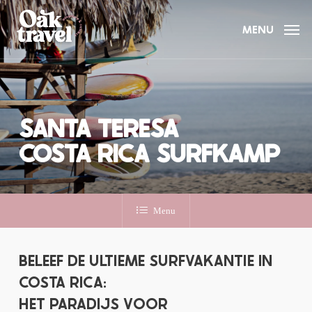
Skip
to
MENU
main
content
SANTA TERESA
COSTA RICA SURFKAMP
Menu
BELEEF DE ULTIEME SURFVAKANTIE IN
COSTA RICA:
HET PARADIJS VOOR