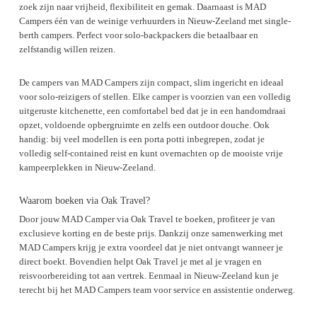
zoek zijn naar vrijheid, flexibiliteit en gemak. Daarnaast is MAD
Campers één van de weinige verhuurders in Nieuw-Zeeland met single-
berth campers. Perfect voor solo-backpackers die betaalbaar en
zelfstandig willen reizen.
De campers van MAD Campers zijn compact, slim ingericht en ideaal
voor solo-reizigers of stellen. Elke camper is voorzien van een volledig
uitgeruste kitchenette, een comfortabel bed dat je in een handomdraai
opzet, voldoende opbergruimte en zelfs een outdoor douche. Ook
handig: bij veel modellen is een porta potti inbegrepen, zodat je
volledig self-contained reist en kunt overnachten op de mooiste vrije
kampeerplekken in Nieuw-Zeeland.
Waarom boeken via Oak Travel?
Door jouw MAD Camper via Oak Travel te boeken, profiteer je van
exclusieve korting en de beste prijs. Dankzij onze samenwerking met
MAD Campers krijg je extra voordeel dat je niet ontvangt wanneer je
direct boekt. Bovendien helpt Oak Travel je met al je vragen en
reisvoorbereiding tot aan vertrek. Eenmaal in Nieuw-Zeeland kun je
terecht bij het MAD Campers team voor service en assistentie onderweg.