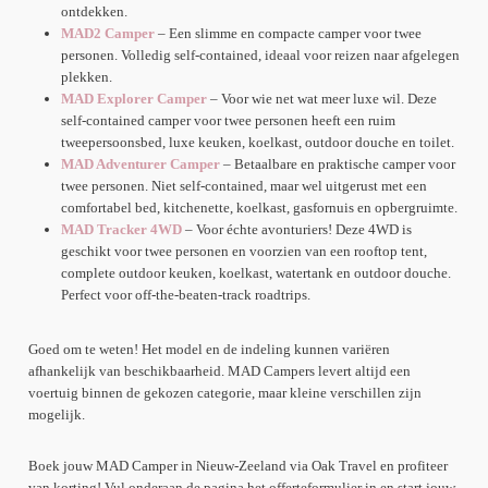
ontdekken.
MAD2 Camper
– Een slimme en compacte camper voor twee
personen. Volledig self-contained, ideaal voor reizen naar afgelegen
plekken.
MAD Explorer Camper
– Voor wie net wat meer luxe wil. Deze
self-contained camper voor twee personen heeft een ruim
tweepersoonsbed, luxe keuken, koelkast, outdoor douche en toilet.
MAD Adventurer Camper
– Betaalbare en praktische camper voor
twee personen. Niet self-contained, maar wel uitgerust met een
comfortabel bed, kitchenette, koelkast, gasfornuis en opbergruimte.
MAD Tracker 4WD
– Voor échte avonturiers! Deze 4WD is
geschikt voor twee personen en voorzien van een rooftop tent,
complete outdoor keuken, koelkast, watertank en outdoor douche.
Perfect voor off-the-beaten-track roadtrips.
Goed om te weten! Het model en de indeling kunnen variëren
afhankelijk van beschikbaarheid. MAD Campers levert altijd een
voertuig binnen de gekozen categorie, maar kleine verschillen zijn
mogelijk.
Boek jouw MAD Camper in Nieuw-Zeeland via Oak Travel en profiteer
van korting! Vul onderaan de pagina het offerteformulier in en start jouw