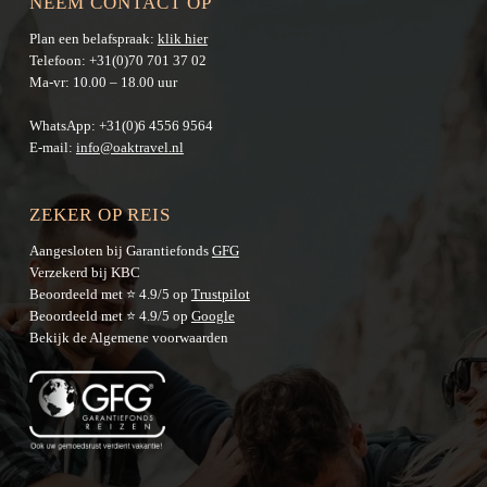
NEEM CONTACT OP
Plan een belafspraak:
klik hier
Telefoon:
+31(0)70 701 37 02
Ma-vr: 10.00 – 18.00 uur
WhatsApp:
+31(0)6 4556 9564
E-mail:
info@oaktravel.nl
ZEKER OP REIS
Aangesloten bij Garantiefonds
GFG
Verzekerd bij KBC
Beoordeeld met ⭐ 4.9/5 op
Trustpilot
Beoordeeld met ⭐ 4.9/5 op
Google
Bekijk de
Algemene voorwaarden