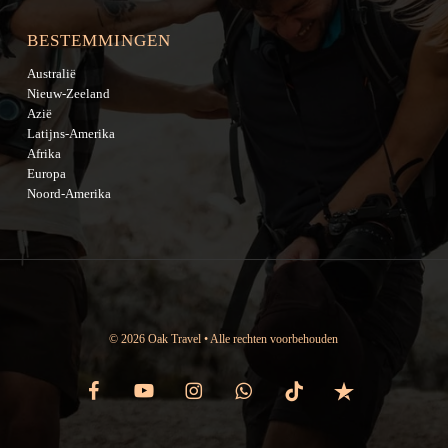
BESTEMMINGEN
Australië
Nieuw-Zeeland
Azië
Latijns-Amerika
Afrika
Europa
Noord-Amerika
© 2026 Oak Travel • Alle rechten voorbehouden
facebook
youtube
instagram
whatsapp
tiktok
trustpilot