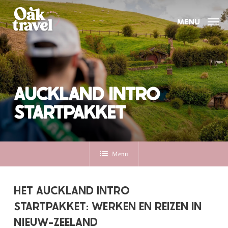
Skip
to
MENU
main
content
AUCKLAND INTRO
STARTPAKKET
Menu
HET AUCKLAND INTRO
STARTPAKKET: WERKEN EN REIZEN IN
NIEUW-ZEELAND