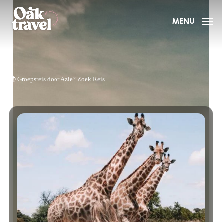
Skip
to
MENU
main
content
🌍
Groepsreis door Azie?
Zoek Reis