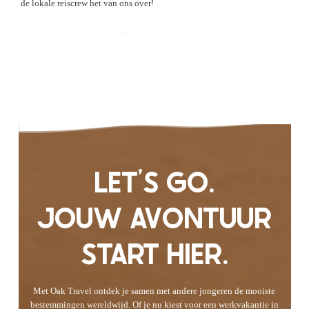
de lokale reiscrew het van ons over!
Check de Ervaringen
LET'S GO.
JOUW AVONTUUR
START HIER.
Met Oak Travel ontdek je samen met andere jongeren de mooiste
bestemmingen wereldwijd. Of je nu kiest voor een werkvakantie in