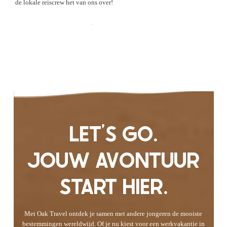
de lokale reiscrew het van ons over!
Check de Ervaringen
LET'S GO.
JOUW AVONTUUR
START HIER.
Met Oak Travel ontdek je samen met andere jongeren de mooiste
bestemmingen wereldwijd. Of je nu kiest voor een werkvakantie in