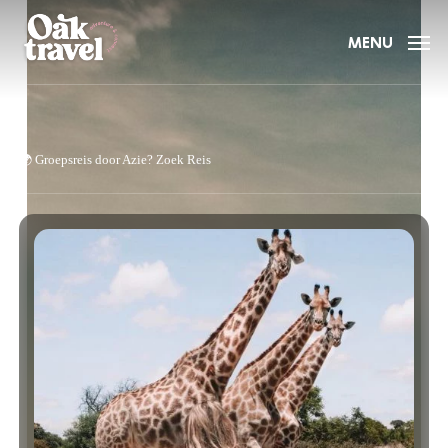
Skip
to
MENU
main
content
🌍
Groepsreis door Azie?
Zoek Reis