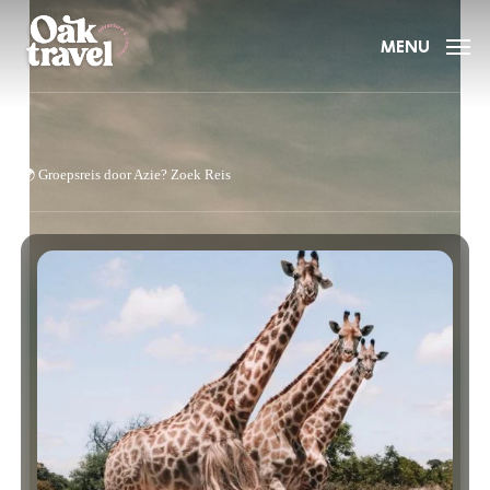
Skip
to
MENU
main
content
🌍
Groepsreis door Azie?
Zoek Reis