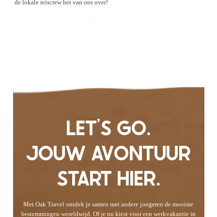
de lokale reiscrew het van ons over!
Check de Ervaringen
LET'S GO.
JOUW AVONTUUR
START HIER.
Met Oak Travel ontdek je samen met andere jongeren de mooiste
bestemmingen wereldwijd. Of je nu kiest voor een werkvakantie in