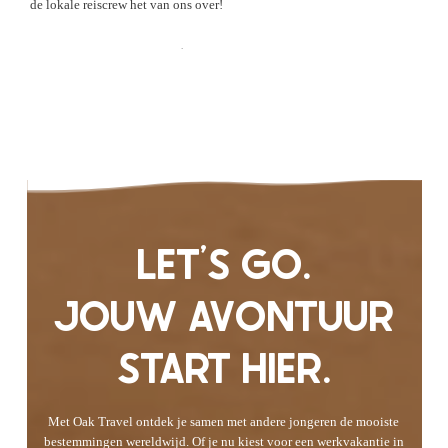
de lokale reiscrew het van ons over!
Check de Ervaringen
LET'S GO.
JOUW AVONTUUR
START HIER.
Met Oak Travel ontdek je samen met andere jongeren de mooiste
bestemmingen wereldwijd. Of je nu kiest voor een werkvakantie in