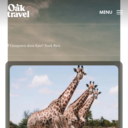
Skip
to
MENU
main
content
🌍
Groepsreis door Azie?
Zoek Reis