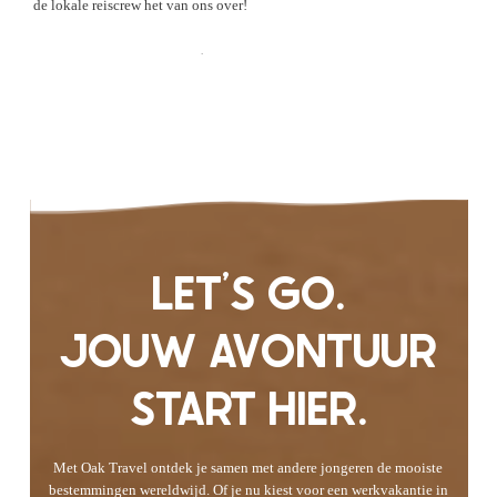
de lokale reiscrew het van ons over!
Check de Ervaringen
LET'S GO.
JOUW AVONTUUR
START HIER.
Met Oak Travel ontdek je samen met andere jongeren de mooiste
bestemmingen wereldwijd. Of je nu kiest voor een werkvakantie in