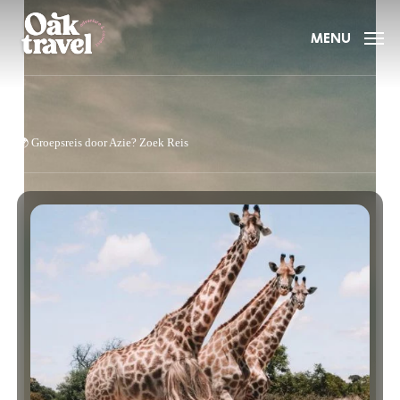
Skip
to
MENU
main
content
🌍
Groepsreis door Azie?
Zoek Reis