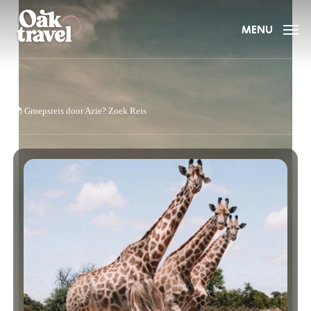
Skip
to
MENU
main
content
🌍
Groepsreis door Azie?
Zoek Reis