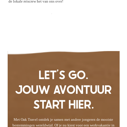
de lokale reiscrew het van ons over!
Check de Ervaringen
LET'S GO.
JOUW AVONTUUR
START HIER.
Met Oak Travel ontdek je samen met andere jongeren de mooiste
bestemmingen wereldwijd. Of je nu kiest voor een werkvakantie in