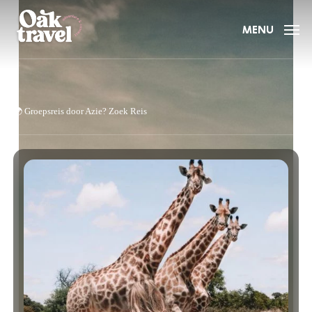
Skip
to
MENU
main
content
🌍
Groepsreis door Azie?
Zoek Reis