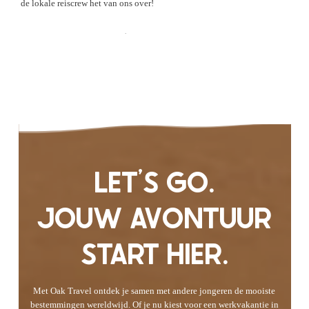
de lokale reiscrew het van ons over!
Check de Ervaringen
LET'S GO.
JOUW AVONTUUR
START HIER.
Met Oak Travel ontdek je samen met andere jongeren de mooiste
bestemmingen wereldwijd. Of je nu kiest voor een werkvakantie in