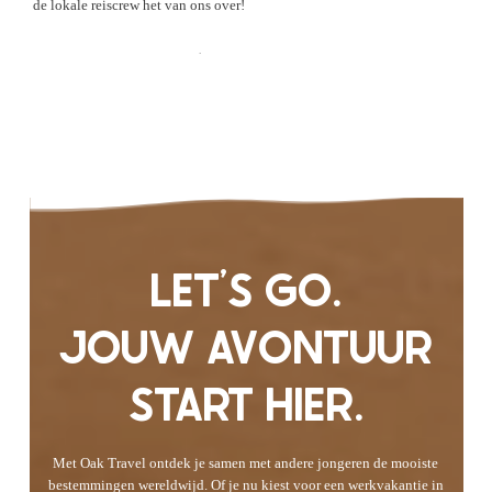
de lokale reiscrew het van ons over!
Check de Ervaringen
LET'S GO.
JOUW AVONTUUR
START HIER.
Met Oak Travel ontdek je samen met andere jongeren de mooiste
bestemmingen wereldwijd. Of je nu kiest voor een werkvakantie in