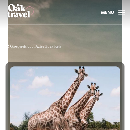
Skip
to
MENU
main
content
🌍
Groepsreis door Azie?
Zoek Reis