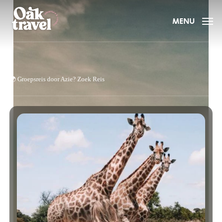
Skip
to
MENU
main
content
🌍
Groepsreis door Azie?
Zoek Reis