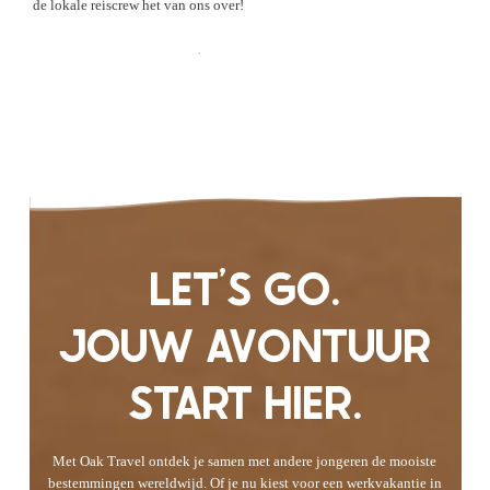
de lokale reiscrew het van ons over!
Check de Ervaringen
LET'S GO.
JOUW AVONTUUR
START HIER.
Met Oak Travel ontdek je samen met andere jongeren de mooiste
bestemmingen wereldwijd. Of je nu kiest voor een werkvakantie in