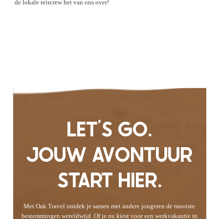
de lokale reiscrew het van ons over!
Check de Ervaringen
LET'S GO.
JOUW AVONTUUR
START HIER.
Met Oak Travel ontdek je samen met andere jongeren de mooiste
bestemmingen wereldwijd. Of je nu kiest voor een werkvakantie in