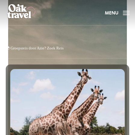
Skip
to
MENU
main
content
🌍
Groepsreis door Azie?
Zoek Reis