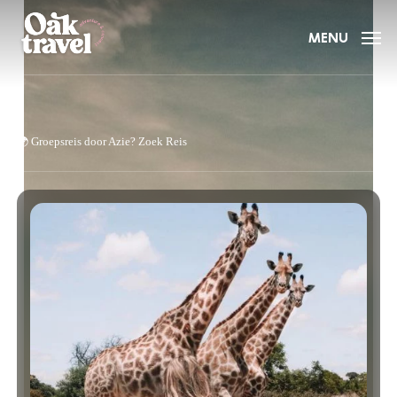
Skip
to
MENU
main
content
🌍
Groepsreis door Azie?
Zoek Reis