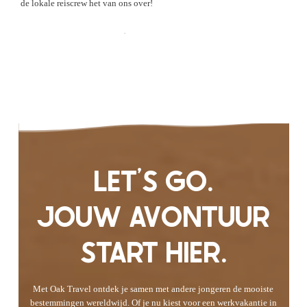
de lokale reiscrew het van ons over!
Check de Ervaringen
LET'S GO.
JOUW AVONTUUR
START HIER.
Met Oak Travel ontdek je samen met andere jongeren de mooiste
bestemmingen wereldwijd. Of je nu kiest voor een werkvakantie in