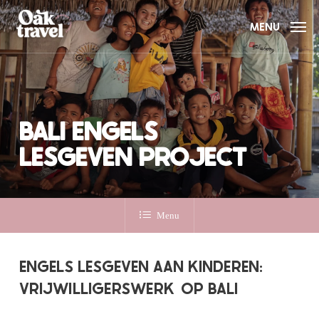
Skip
to
MENU
main
content
BALI ENGELS
LESGEVEN PROJECT
Menu
ENGELS LESGEVEN AAN KINDEREN:
VRIJWILLIGERSWERK
OP BALI