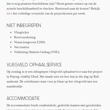
bijdragen aan het project en de lokale community.
De introductiedag sluit je gezellig af met een gezamenlijk
dat er nog plaatsen beschikbaar zijn? Neem gerust contact op om de
leerlingen.
diner, waar je andere internationale vrijwilligers beter
actuele beschikbaarheid te checken. Benieuwd naar de kosten? Bekijk
leert kennen en jouw avontuur op Bali echt van start gaat.
hier
het volledige overzicht van de projectkosten per week.
Na afloop van de lessen keer je terug naar de
accommodatie voor het diner en vrije tijd met andere
NIET INBEGREPEN
internationale vrijwilligers. Het programma wordt iedere
vrijdag opnieuw afgestemd op de planning van de
Vliegticket
scholen en lokale activiteiten. Gemiddeld besteed je
Reisverzekering
ongeveer vijf uur per dag aan het project: twee uur
Visum (ongeveer €200)
lesvoorbereiding in de ochtend en drie uur lesgeven in de
Vaccinaties
middag.
Verklaring Omtrent Gedrag (VOG)
VLIEGVELD OPHAALSERVICE
Op zondag is er een inbegrepen vliegveld ophaalservice naar het project
in Pejeng, vlakbij Ubud. Het maakt niet uit hoe laat je die dag op Bali
aankomt. De coördinator staat voor je klaar op het vliegveld met een
naambordje.
ACCOMMODATIE
De accommodatie biedt comfortabele, gedeelde kamers met gescheiden