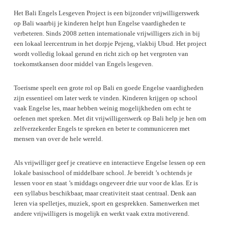
Het Bali Engels Lesgeven Project is een bijzonder vrijwilligerswerk
op Bali waarbij je kinderen helpt hun Engelse vaardigheden te
verbeteren. Sinds 2008 zetten internationale vrijwilligers zich in bij
een lokaal leercentrum in het dorpje Pejeng, vlakbij Ubud. Het project
wordt volledig lokaal gerund en richt zich op het vergroten van
toekomstkansen door middel van Engels lesgeven.
Toerisme speelt een grote rol op Bali en goede Engelse vaardigheden
zijn essentieel om later werk te vinden. Kinderen krijgen op school
vaak Engelse les, maar hebben weinig mogelijkheden om echt te
oefenen met spreken. Met dit vrijwilligerswerk op Bali help je hen om
zelfverzekerder Engels te spreken en beter te communiceren met
mensen van over de hele wereld.
Als vrijwilliger geef je creatieve en interactieve Engelse lessen op een
lokale basisschool of middelbare school. Je bereidt ’s ochtends je
lessen voor en staat ’s middags ongeveer drie uur voor de klas. Er is
een syllabus beschikbaar, maar creativiteit staat centraal. Denk aan
leren via spelletjes, muziek, sport en gesprekken. Samenwerken met
andere vrijwilligers is mogelijk en werkt vaak extra motiverend.