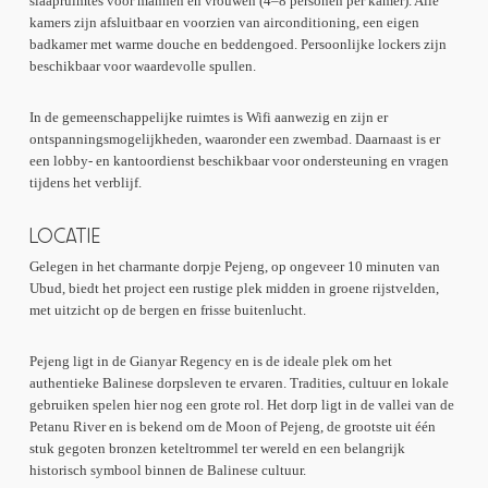
slaapruimtes voor mannen en vrouwen (4–8 personen per kamer). Alle
kamers zijn afsluitbaar en voorzien van airconditioning, een eigen
badkamer met warme douche en beddengoed. Persoonlijke lockers zijn
beschikbaar voor waardevolle spullen.
In de gemeenschappelijke ruimtes is Wifi aanwezig en zijn er
ontspanningsmogelijkheden, waaronder een zwembad. Daarnaast is er
een lobby- en kantoordienst beschikbaar voor ondersteuning en vragen
tijdens het verblijf.
LOCATIE
Gelegen in het charmante dorpje Pejeng, op ongeveer 10 minuten van
Ubud, biedt het project een rustige plek midden in groene rijstvelden,
met uitzicht op de bergen en frisse buitenlucht.
Pejeng ligt in de Gianyar Regency en is de ideale plek om het
authentieke Balinese dorpsleven te ervaren. Tradities, cultuur en lokale
gebruiken spelen hier nog een grote rol. Het dorp ligt in de vallei van de
Petanu River en is bekend om de Moon of Pejeng, de grootste uit één
stuk gegoten bronzen keteltrommel ter wereld en een belangrijk
historisch symbool binnen de Balinese cultuur.