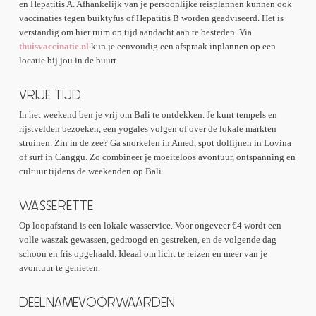
en Hepatitis A. Afhankelijk van je persoonlijke reisplannen kunnen ook
vaccinaties tegen buiktyfus of Hepatitis B worden geadviseerd. Het is
verstandig om hier ruim op tijd aandacht aan te besteden. Via
thuisvaccinatie.nl
kun je eenvoudig een afspraak inplannen op een
locatie bij jou in de buurt.
VRIJE TIJD
In het weekend ben je vrij om Bali te ontdekken. Je kunt tempels en
rijstvelden bezoeken, een yogales volgen of over de lokale markten
struinen. Zin in de zee? Ga snorkelen in Amed, spot dolfijnen in Lovina
of surf in Canggu. Zo combineer je moeiteloos avontuur, ontspanning en
cultuur tijdens de weekenden op Bali.
WASSERETTE
Op loopafstand is een lokale wasservice. Voor ongeveer €4 wordt een
volle waszak gewassen, gedroogd en gestreken, en de volgende dag
schoon en fris opgehaald. Ideaal om licht te reizen en meer van je
avontuur te genieten.
DEELNAMEVOORWAARDEN