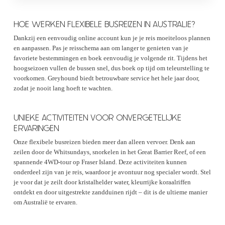
HOE WERKEN FLEXIBELE BUSREIZEN IN AUSTRALIE?
Dankzij een eenvoudig online account kun je je reis moeiteloos plannen
en aanpassen. Pas je reisschema aan om langer te genieten van je
favoriete bestemmingen en boek eenvoudig je volgende rit. Tijdens het
hoogseizoen vullen de bussen snel, dus boek op tijd om teleurstelling te
voorkomen. Greyhound biedt betrouwbare service het hele jaar door,
zodat je nooit lang hoeft te wachten.
UNIEKE ACTIVITEITEN VOOR ONVERGETELIJKE
ERVARINGEN
Onze flexibele busreizen bieden meer dan alleen vervoer. Denk aan
zeilen door de Whitsundays, snorkelen in het Great Barrier Reef, of een
spannende 4WD-tour op Fraser Island. Deze activiteiten kunnen
onderdeel zijn van je reis, waardoor je avontuur nog specialer wordt. Stel
je voor dat je zeilt door kristalhelder water, kleurrijke koraalriffen
ontdekt en door uitgestrekte zandduinen rijdt – dit is de ultieme manier
om Australië te ervaren.