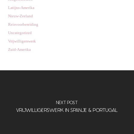
Latijns-Amerika
Nieuw-Zeeland
Reisvoorbereiding
Uncategorized
Vrijwilligerswerk
Zuid-Amerika
NEXT POST
VRIJWILLIGERSWERK IN SPANJE & PORTUGAL