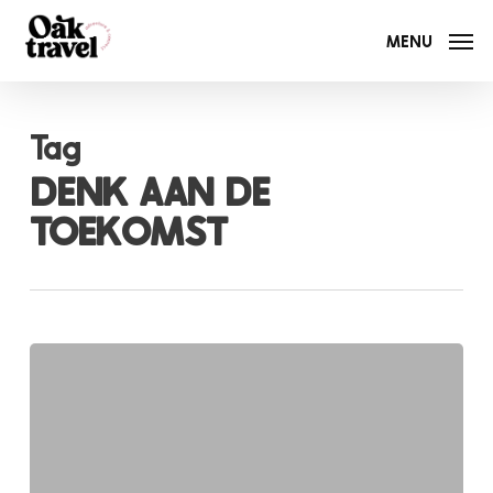
Skip
to
MENU
main
content
Tag
DENK AAN DE
TOEKOMST
Samenwerken
met
Eden
Reforestation
Projects