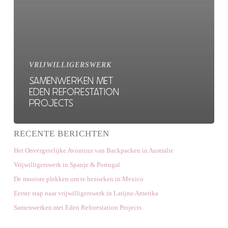
VRIJWILLIGERSWERK
SAMENWERKEN MET
EDEN REFORESTATION
PROJECTS
RECENTE BERICHTEN
Het Onvergetelijke Avontuur van Backpacken in Australie
Vrijwilligerswerk in Spanje & Portugal
De mooiste plekken om te bezoeken in Mexico
Eerste stap naar vrijwilligerswerk in Latijns-Amerika
Samenwerken met Eden Reforestation Projects