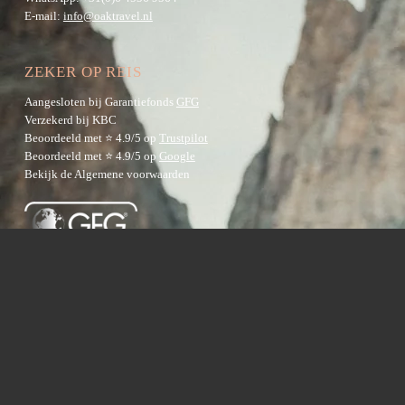
E-mail:
info@oaktravel.nl
ZEKER OP REIS
Aangesloten bij Garantiefonds
GFG
Verzekerd bij KBC
Beoordeeld met ⭐ 4.9/5 op
Trustpilot
Beoordeeld met ⭐ 4.9/5 op
Google
Bekijk de
Algemene voorwaarden
BESTEMMINGEN
Australië
Nieuw-Zeeland
Azië