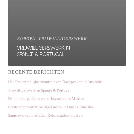
EUROPA
VRIJWILLIGERSWERK
VRIJWILLIGERSWERK IN
SPANJE & PORTUGAL
RECENTE BERICHTEN
Het Onvergetelijke Avontuur van Backpacken in Australie
Vrijwilligerswerk in Spanje & Portugal
De mooiste plekken om te bezoeken in Mexico
Eerste stap naar vrijwilligerswerk in Latijns-Amerika
Samenwerken met Eden Reforestation Projects