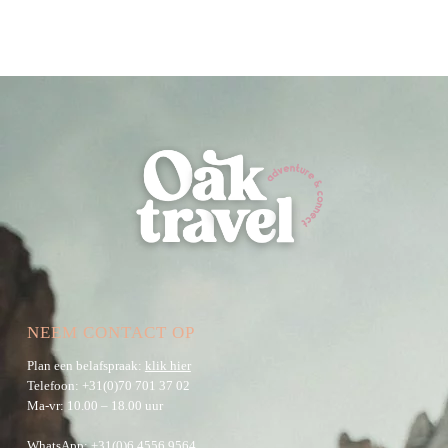
NEEM CONTACT OP
Plan een belafspraak:
klik hier
Telefoon:
+31(0)70 701 37 02
Ma-vr: 10.00 – 18.00 uur
WhatsApp:
+31(0)6 4556 9564