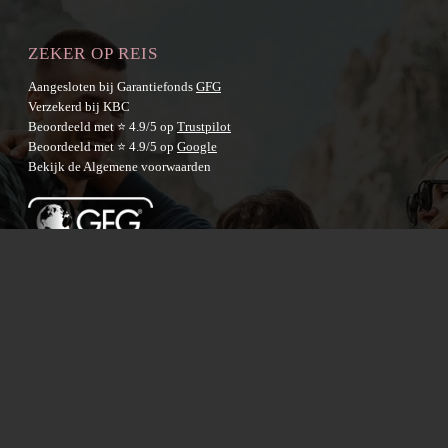
ZEKER OP REIS
Aangesloten bij Garantiefonds
GFG
Verzekerd bij KBC
Beoordeeld met ⭐ 4.9/5 op
Trustpilot
Beoordeeld met ⭐ 4.9/5 op
Google
Bekijk de
Algemene voorwaarden
BESTEMMINGEN
Australië
Nieuw-Zeeland
Azië
Latijns-Amerika