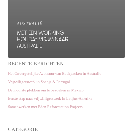
AUSTRALIË
MET EEN WORKING
HOLIDAY VISUM NAAR
AUSTRALIE
RECENTE BERICHTEN
Het Onvergetelijke Avontuur van Backpacken in Australie
Vrijwilligerswerk in Spanje & Portugal
De mooiste plekken om te bezoeken in Mexico
Eerste stap naar vrijwilligerswerk in Latijns-Amerika
Samenwerken met Eden Reforestation Projects
CATEGORIE